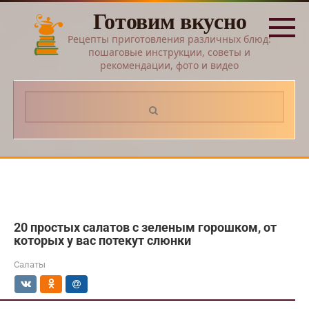
Перейти
Готовим вкусно
к
контенту
Рецепты приготовления различных блюд:
пошаговые инструкции, советы и
рекомендации, фото и видео
Поиск:
20 простых салатов с зеленым горошком, от
которых у вас потекут слюнки
Салаты