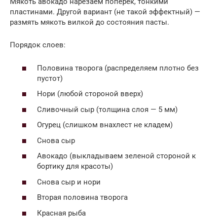
Мякоть авокадо нарезаем поперек, тонкими
пластинами. Другой вариант (не такой эффектный) —
размять мякоть вилкой до состояния пасты.
Порядок слоев:
Половина творога (распределяем плотно без
пустот)
Нори (любой стороной вверх)
Сливочный сыр (толщина слоя — 5 мм)
Огурец (слишком внахлест не кладем)
Снова сыр
Авокадо (выкладываем зеленой стороной к
бортику для красоты)
Снова сыр и нори
Вторая половина творога
Красная рыба