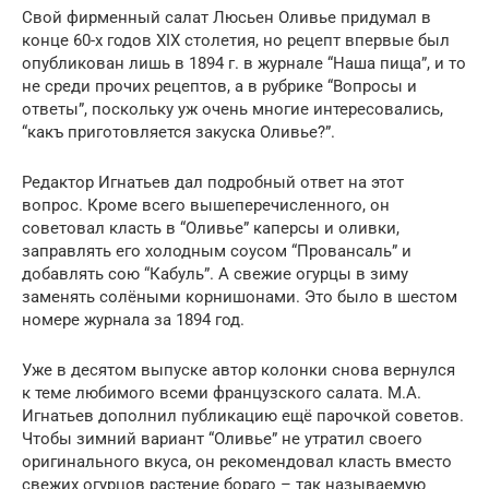
Свой фирменный салат Люсьен Оливье придумал в
конце 60-х годов XIX столетия, но рецепт впервые был
опубликован лишь в 1894 г. в журнале “Наша пища”, и то
не среди прочих рецептов, а в рубрике “Вопросы и
ответы”, поскольку уж очень многие интересовались,
“какъ приготовляется закуска Оливье?”.
Редактор Игнатьев дал подробный ответ на этот
вопрос. Кроме всего вышеперечисленного, он
советовал класть в “Оливье” каперсы и оливки,
заправлять его холодным соусом “Провансаль” и
добавлять сою “Кабуль”. А свежие огурцы в зиму
заменять солёными корнишонами. Это было в шестом
номере журнала за 1894 год.
Уже в десятом выпуске автор колонки снова вернулся
к теме любимого всеми французского салата. М.А.
Игнатьев дополнил публикацию ещё парочкой советов.
Чтобы зимний вариант “Оливье” не утратил своего
оригинального вкуса, он рекомендовал класть вместо
свежих огурцов растение бораго – так называемую