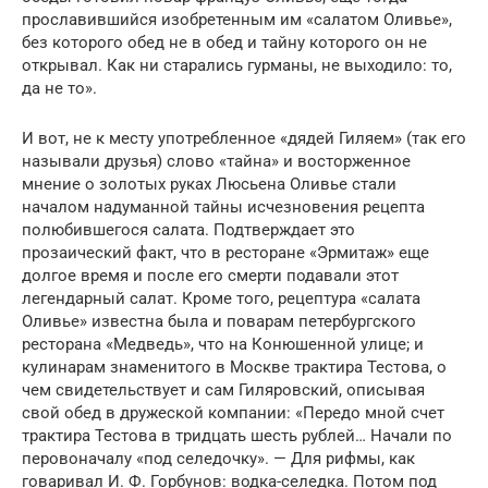
прославившийся изобретенным им «салатом Оливье»,
без которого обед не в обед и тайну которого он не
открывал. Как ни старались гурманы, не выходило: то,
да не то».
И вот, не к месту употребленное «дядей Гиляем» (так его
называли друзья) слово «тайна» и восторженное
мнение о золотых руках Люсьена Оливье стали
началом надуманной тайны исчезновения рецепта
полюбившегося салата. Подтверждает это
прозаический факт, что в ресторане «Эрмитаж» еще
долгое время и после его смерти подавали этот
легендарный салат. Кроме того, рецептура «салата
Оливье» известна была и поварам петербургского
ресторана «Медведь», что на Конюшенной улице; и
кулинарам знаменитого в Москве трактира Тестова, о
чем свидетельствует и сам Гиляровский, описывая
свой обед в дружеской компании: «Передо мной счет
трактира Тестова в тридцать шесть рублей… Начали по
перовоначалу «под селедочку». — Для рифмы, как
говаривал И. Ф. Горбунов: водка-селедка. Потом под