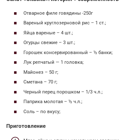
Отварное филе говядины -250г
Вареный круглозерновой рис – 1 ст.;
Яйца вареные – 4 шт.;
Огурцы свежие – 3 шт.;
Горошек консервированный – ½ банки;
Лук репчатый — 1 головка;
Майонез – 50 г;
Сметана – 70 г;
Черный перец порошком – 1/3 ч.л.;
Паприка молотая – ½ ч.л.;
Соль – по вкусу;
Приготовление