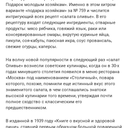
Подарок молодым хозяйкам». Именно в этом хитром
варианте «подарка хозяйкам» за № 759 и числится
интригующий всех рецепт «салата оливье». В его
рецептуру входят следующие ингредиенты, отварные
продукты: мясо рябчика, говяжий язык, раки или
консервированные омары, вкрутую куриные яйца,
пикули, соя-кабуль; паюсная икра, соус провансаль,
свежие огурцы, каперсы.
На волну новой популярности в следующий раз «салат
Оливье» вознесли советские кулинары, когда он в 30-х
годах минувшего столетия появился в меню ресторана
«Москва» под наименованием «Столичный», повара
которого, похоже, помнили еще истинный вкус этого
знаменитого салата, в чем соглашались знатоки
высокой кулинарии того времени, утверждая почти
полное сходство с классическим его
предшественником.
В изданной в 1939 году «Книге о вкусной и здоровой
пище», ставшей первым образцом большой поваренной