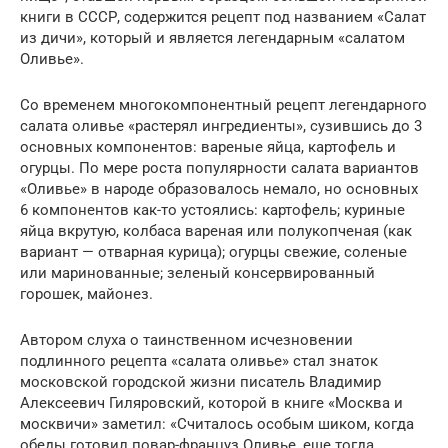
книги в СССР, содержится рецепт под названием «Салат
из дичи», который и является легендарным «салатом
Оливье».
Со временем многокомпонентный рецепт легендарного
салата оливье «растерял ингредиенты», сузившись до 3
основных компонентов: вареные яйца, картофель и
огурцы. По мере роста популярности салата вариантов
«Оливье» в народе образовалось немало, но основных
6 компонентов как-то устоялись: картофель; куриные
яйца вкрутую, колбаса вареная или полукопченая (как
вариант — отварная курица); огурцы свежие, соленые
или маринованные; зеленый консервированный
горошек, майонез.
Автором слуха о таинственном исчезновении
подлинного рецепта «салата оливье» стал знаток
московской городской жизни писатель Владимир
Алексеевич Гиляровский, которой в книге «Москва и
москвичи» заметил: «Считалось особым шиком, когда
обеды готовил повар-француз Оливье, еще тогда