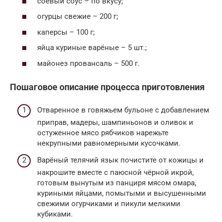
соевый соус – по вкусу;
огурцы свежие – 200 г;
каперсы – 100 г;
яйца куриные варёные – 5 шт.;
майонез провансаль – 500 г.
Пошаговое описание процесса приготовления
Отваренное в говяжьем бульоне с добавлением
приправ, мадеры, шампиньонов и оливок и
остуженное мясо рябчиков нарежьте
некрупными равномерными кусочками.
Варёный телячий язык почистите от кожицы и
накрошите вместе с паюсной чёрной икрой,
готовым вынутым из панциря мясом омара,
куриными яйцами, помытыми и высушенными
свежими огурчиками и пикули мелкими
кубиками.