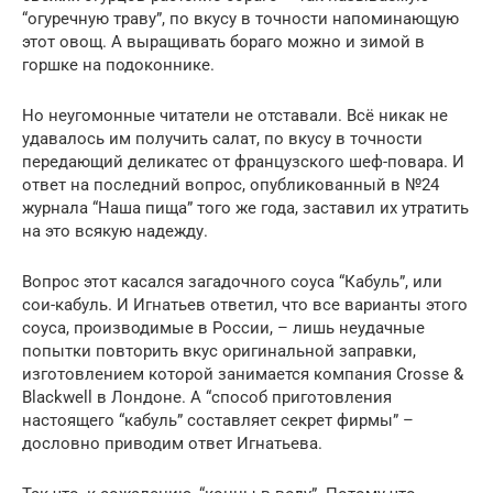
“огуречную траву”, по вкусу в точности напоминающую
этот овощ. А выращивать бораго можно и зимой в
горшке на подоконнике.
Но неугомонные читатели не отставали. Всё никак не
удавалось им получить салат, по вкусу в точности
передающий деликатес от французского шеф-повара. И
ответ на последний вопрос, опубликованный в №24
журнала “Наша пища” того же года, заставил их утратить
на это всякую надежду.
Вопрос этот касался загадочного соуса “Кабуль”, или
сои-кабуль. И Игнатьев ответил, что все варианты этого
соуса, производимые в России, – лишь неудачные
попытки повторить вкус оригинальной заправки,
изготовлением которой занимается компания Crosse &
Blackwell в Лондоне. А “способ приготовления
настоящего “кабуль” составляет секрет фирмы” –
дословно приводим ответ Игнатьева.