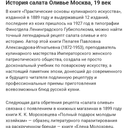
История салата Оливье Москва, 19 век
В книге «Практические основы кулинарного искусства»,
изданной в 1889 году и выдержавшей 12 изданий,
последнее из коих пришлось на 1927 год в типографии
Финотдела Ленинградского Губисполкома, можно найти
точный легендарный рецепт салата оливье и его
историю. Автор этой книги Пелагея Павловна
Александрова-Игнатьевна (1872-1953), преподаватель
кулинарного мастерства Императорского женского
патриотического общества, создала не просто
доскональный учебник по поварскому искусству, а
настоящий памятник эпохи, донесший до современного
и будущего читателя подлинную рецептуру и
профессиональные приемы приготовления
всевозможных блюд русской кухни.
Следующая дата обретения рецепта «салата оливье»
связана с появлением в книжных магазинах в 1899 году
книги К. К. Мороховцева «Полный подарок молодым
хозяйкам» — образец литературного паразитирования
на раскрученном бренде — книге «Елена Молоховец.