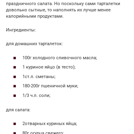
праздничного салата. Но поскольку сами тарталетки
довольно сытные, то наполнять их лучше менее
калорийными продуктами.
Ингредиенты:
для домашних тарталеток:
100г холодного сливочного масла;
1 куриное яйцо (в тесто);
1ст.л. сметаны;
180-200г пшеничной муки;
1/3 ч.л. соли;
для салата:
2отварных куриных яйца;
80г огурца свежего;