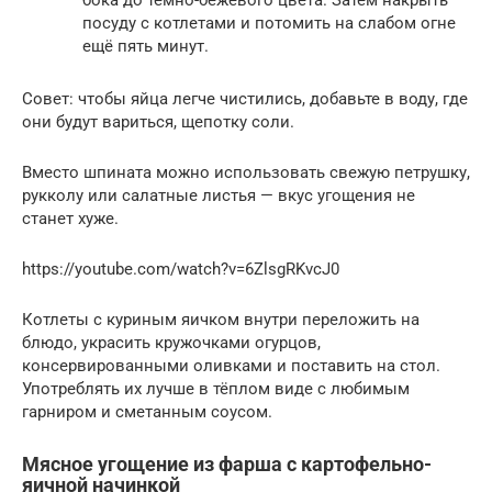
бока до тёмно-бежевого цвета. Затем накрыть
посуду с котлетами и потомить на слабом огне
ещё пять минут.
Совет: чтобы яйца легче чистились, добавьте в воду, где
они будут вариться, щепотку соли.
Вместо шпината можно использовать свежую петрушку,
рукколу или салатные листья — вкус угощения не
станет хуже.
https://youtube.com/watch?v=6ZlsgRKvcJ0
Котлеты с куриным яичком внутри переложить на
блюдо, украсить кружочками огурцов,
консервированными оливками и поставить на стол.
Употреблять их лучше в тёплом виде с любимым
гарниром и сметанным соусом.
Мясное угощение из фарша с картофельно-
яичной начинкой