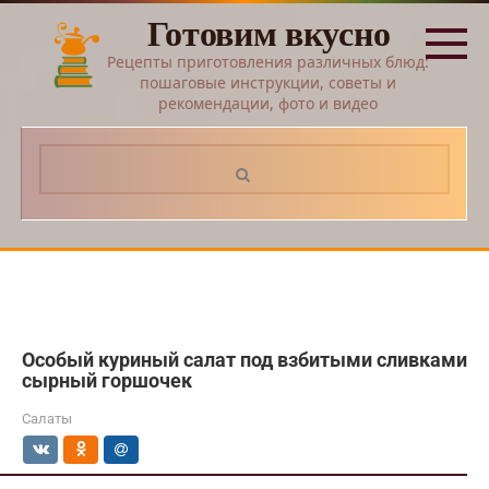
Перейти
Готовим вкусно
к
контенту
Рецепты приготовления различных блюд:
пошаговые инструкции, советы и
рекомендации, фото и видео
Поиск:
Особый куриный салат под взбитыми сливками
сырный горшочек
Салаты