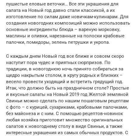
пушистые еловые веточки… Все эти украшения для
салата на Новый год давно стали классикой, а их
изготовление по силам даже новичкам-кулинарам. Для
создания новогодних композиций можно использовать
основные ингредиенты блюда – вареную морковку,
маслины и оливки, нарезанные на полоски крабовые
палочки, помидоры, зелень петрушки и укропа.
С каждым днем Новый год все ближе и совсем скоро
наступит пора чудес и приятных сюрпризов. По
традиции, в новогоднюю ночь принято собираться за
щедро накрытым столом, в кругу родных и близких –
весело провести уходящий и встретить грядущий год.
Итак, что должно быть на праздничном столе? Простые
и вкусные салаты на Новый 2019 год Желтой земляной
Свиньи можно сделать по нашим пошаговым рецептам
с фото – с курицей, сухариками, крабовыми палочками,
без майонеза и с ним. С помощью рецептов-новинок
любая хозяйка приготовит множество оригинальных
салатов к новогоднему столу в виде Свиньи, а также
интересные украшения из самых обычных продуктов. С