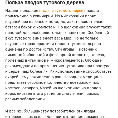
Польза плодов тутового дерева
Издавна сладкие
ягоды с тутового дерева
нашли
применение в кулинарии. Из них хозяйки варят
вкуснейшее варенье и повидло, закатывают целые
батареи банок с компотом. Но шелковица служит также
основой для слабоалкогольных напитков. Особенный
вкус тутового вина знает весь мир. Но не только
вкусовые характеристики плодов тутового дерева
оценены по достоинству. Эти ягоды – источник
лимонной, яблочной и фосфорной кислоты, железа,
полезных витаминов и микроэлементов. Отсюда и
рекомендации по применению тутовника при простуде
и сердечных болезнях. Их использование способствует
скорейшему заживлению ран. Народная медицина
предлагает огромное количество всевозможных
настоев, отваров, мазей на шелковице: из плодов,
коры, листьев этого растения для лечения самых
разных заболеваний.
И все же, большинству потребителей эти ягоды
интересны как сырье для приготовления домашнего