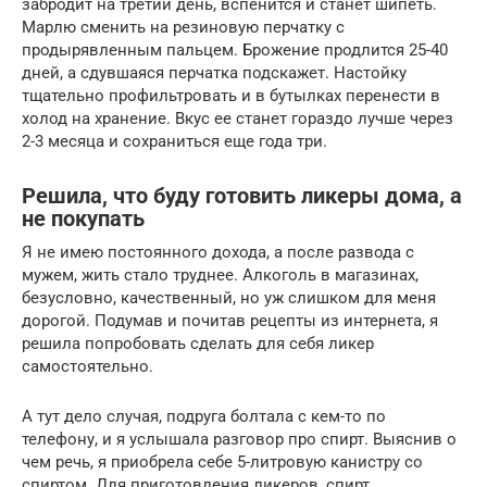
забродит на третий день, вспенится и станет шипеть.
Марлю сменить на резиновую перчатку с
продырявленным пальцем. Брожение продлится 25-40
дней, а сдувшаяся перчатка подскажет. Настойку
тщательно профильтровать и в бутылках перенести в
холод на хранение. Вкус ее станет гораздо лучше через
2-3 месяца и сохраниться еще года три.
Решила, что буду готовить ликеры дома, а
не покупать
Я не имею постоянного дохода, а после развода с
мужем, жить стало труднее. Алкоголь в магазинах,
безусловно, качественный, но уж слишком для меня
дорогой. Подумав и почитав рецепты из интернета, я
решила попробовать сделать для себя ликер
самостоятельно.
А тут дело случая, подруга болтала с кем-то по
телефону, и я услышала разговор про спирт. Выяснив о
чем речь, я приобрела себе 5-литровую канистру со
спиртом. Для приготовления ликеров, спирт