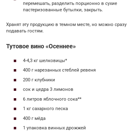
перемешать, разделить порционно в сухие
пастеризованные бутылки, закрыть.
Хранят эту продукцию в темном месте, но можно сразу
подавать гостям.
Тутовое вино «Осеннее»
4-4,3 кг шелковицы*
400 г нарезанных стеблей ревеня
200 г клубники
сок и цедра 3 лимонов
6 литров яблочного сока**
1 кг сахарного песка
400 г мёда
1 упаковка винных дрожжей