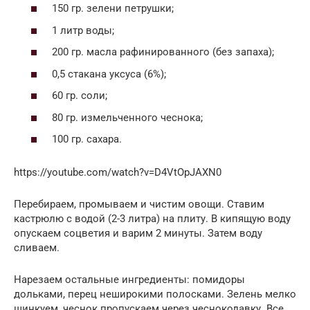
150 гр. зелени петрушки;
1 литр воды;
200 гр. масла рафинированного (без запаха);
0,5 стакана уксуса (6%);
60 гр. соли;
80 гр. измельченного чеснока;
100 гр. сахара.
https://youtube.com/watch?v=D4VtOpJAXN0
Перебираем, промываем и чистим овощи. Ставим
кастрюлю с водой (2-3 литра) на плиту. В кипящую воду
опускаем соцветия и варим 2 минуты. Затем воду
сливаем.
Нарезаем остальные ингредиенты: помидоры
дольками, перец неширокими полосками. Зелень мелко
шинкуем, чеснок пропускаем через чеснокодавку. Все