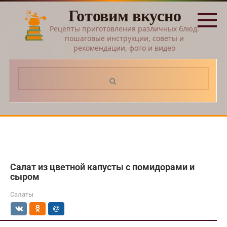
Перейти
Готовим вкусно
к
контенту
Рецепты приготовления различных блюд:
пошаговые инструкции, советы и
рекомендации, фото и видео
Поиск:
Салат из цветной капусты с помидорами и
сыром
Салаты