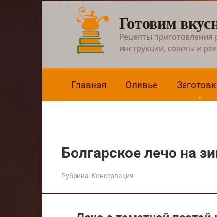
Перейти
Готовим вкус
к
контенту
Рецепты приготовления 
инструкции, советы и ре
Главная
Оливье
Заготовк
Болгарское лечо на з
Рубрика:
Консервация