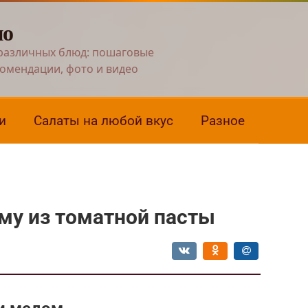
но
различных блюд: пошаговые
комендации, фото и видео
и
Салаты на любой вкус
Разное
иму из томатной пасты