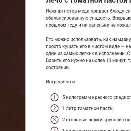
Лечо с томатной пастой
Нежная нотка меда придаст блюду сн
сбалансированную сладость. Впервые 
прошлом году и ни капельки не пожале
Его можно использовать, как намазку
просто кушать его в чистом виде — не
один из самых легких в исполнении.
Варить его нужно не более 10 минут, 
состоянии.
Ингредиенты:
5 килограмм красного сладког
1 литр томатной пасты;
2 столовые ложки крупной сол
1 килограмм помидор (по жел