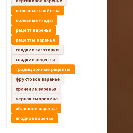
персиковое варенье
полезные свойства
полезные ягоды
рецепт варенья
рецепты варенья
сладкие заготовки
сладкие рецепты
традиционные рецепты
фруктовое варенье
хранение варенья
черная смородина
яблочное варенье
ягодное варенье