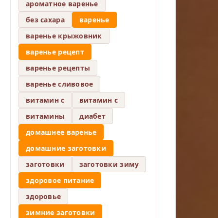
ароматное варенье
без сахара
варенье
варенье крыжовник
варенье рецепт
варенье рецепты
варенье сливовое
витамин c
витамин с
витамины
диабет
домашнее варенье
домашние заготовки
заготовки
заготовки зиму
здоровое питание
здоровье
зимние заготовки