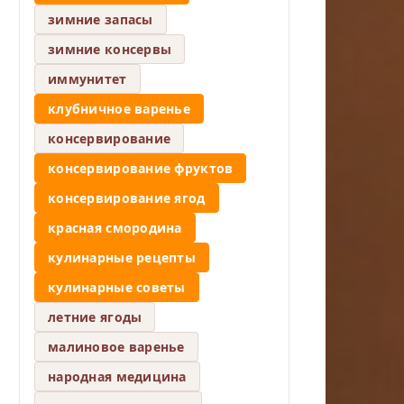
зимние запасы
зимние консервы
иммунитет
клубничное варенье
консервирование
консервирование фруктов
консервирование ягод
красная смородина
кулинарные рецепты
кулинарные советы
летние ягоды
малиновое варенье
народная медицина