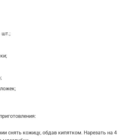
 шт.;
ки;
;
 ложек;
 приготовления:
и снять кожицу, обдав кипятком. Нарезать на 4