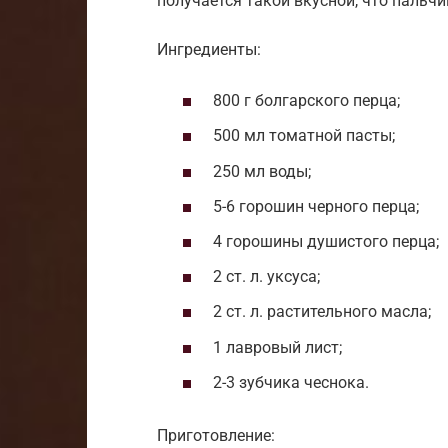
получается такой вкусной, что пальч
Ингредиенты:
800 г болгарского перца;
500 мл томатной пасты;
250 мл воды;
5-6 горошин черного перца;
4 горошины душистого перца;
2 ст. л. уксуса;
2 ст. л. растительного масла;
1 лавровый лист;
2-3 зубчика чеснока.
Приготовление: