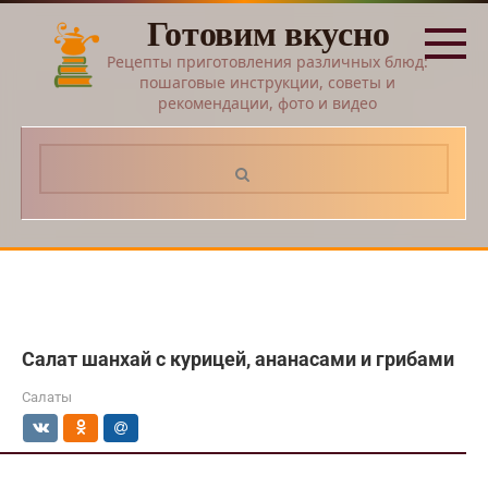
Перейти
Готовим вкусно
к
контенту
Рецепты приготовления различных блюд:
пошаговые инструкции, советы и
рекомендации, фото и видео
Поиск:
Салат шанхай с курицей, ананасами и грибами
Салаты