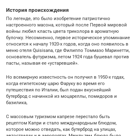
История происхождения
По легенде, это было изобретение патриотично
настроенного масона, который после Первой мировой
войны любил класть цвета триколора в ароматную
булочку. Несомненно, первое историческое упоминание
относится к началу 1920-х годов, когда оно появилось в
меню отеля Quisisana, где Филиппо Томмазо Маринетти,
основатель футуризма, летом 1924 года бушевал против
пасты, называя ее «устаревшей».
Но всемирную известность он получил в 1950-х годах,
когда египетскому царю Фаруку во время его
путешествия по Италии, был подан вкуснейший
бутерброд с начинкой из моцареллы, помидоров и
базилика,
С массовым туризмом капрезе перестало быть
рецептом Капри и стало международным блюдом,
которое можно отведать, как бутерброд на улицах,
автострадах и в аэропортах. Между тем, блюдо было