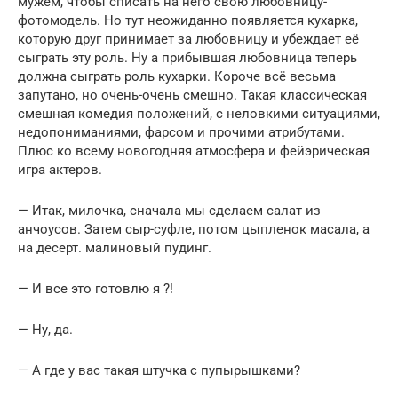
мужем, чтобы списать на него свою любовницу-
фотомодель. Но тут неожиданно появляется кухарка,
которую друг принимает за любовницу и убеждает её
сыграть эту роль. Ну а прибывшая любовница теперь
должна сыграть роль кухарки. Короче всё весьма
запутано, но очень-очень смешно. Такая классическая
смешная комедия положений, с неловкими ситуациями,
недопониманиями, фарсом и прочими атрибутами.
Плюс ко всему новогодняя атмосфера и фейэрическая
игра актеров.
— Итак, милочка, сначала мы сделаем салат из
анчоусов. Затем сыр-суфле, потом цыпленок масала, а
на десерт. малиновый пудинг.
— И все это готовлю я ?!
— Ну, да.
— А где у вас такая штучка с пупырышками?