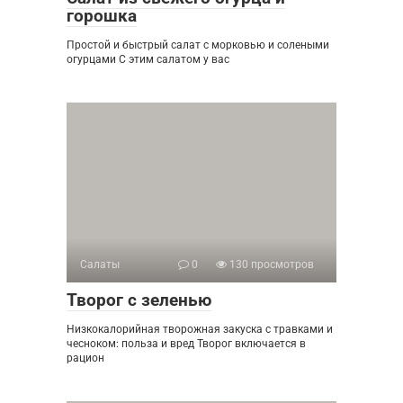
горошка
Простой и быстрый салат с морковью и солеными
огурцами С этим салатом у вас
Салаты
0
130 просмотров
Творог с зеленью
Низкокалорийная творожная закуска с травками и
чесноком: польза и вред Творог включается в
рацион