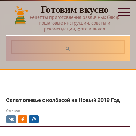
Перейти
Готовим вкусно
к
контенту
Рецепты приготовления различных блюд:
пошаговые инструкции, советы и
рекомендации, фото и видео
Поиск:
Салат оливье с колбасой на Новый 2019 Год
Оливье