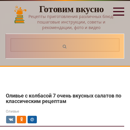
Перейти
Готовим вкусно
к
контенту
Рецепты приготовления различных блюд:
пошаговые инструкции, советы и
рекомендации, фото и видео
Поиск:
Оливье с колбасой 7 очень вкусных салатов по
классическим рецептам
Оливье