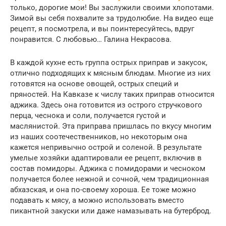
только, дорогие мои! Вы заслужили своими хлопотами.
Зимой вы себя похвалите за трудолюбие. На видео еще
рецепт, я посмотрела, и вы поинтересуйтесь, вдруг
понравится. С любовью… Галина Некрасова.
В каждой кухне есть группа острых приправ и закусок,
отлично подходящих к мясным блюдам. Многие из них
готовятся на основе овощей, острых специй и
пряностей. На Кавказе к числу таких приправ относится
аджика. Здесь она готовится из острого стручкового
перца, чеснока и соли, получается густой и
маслянистой. Эта приправа пришлась по вкусу многим
из наших соотечественников, но некоторым она
кажется непривычно острой и соленой. В результате
умелые хозяйки адаптировали ее рецепт, включив в
состав помидоры. Аджика с помидорами и чесноком
получается более нежной и сочной, чем традиционная
абхазская, и она по-своему хороша. Ее тоже можно
подавать к мясу, а можно использовать вместо
пикантной закуски или даже намазывать на бутерброд.