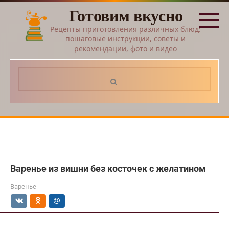
Перейти
Готовим вкусно
к
контенту
Рецепты приготовления различных блюд:
пошаговые инструкции, советы и
рекомендации, фото и видео
Поиск:
Варенье из вишни без косточек с желатином
Варенье