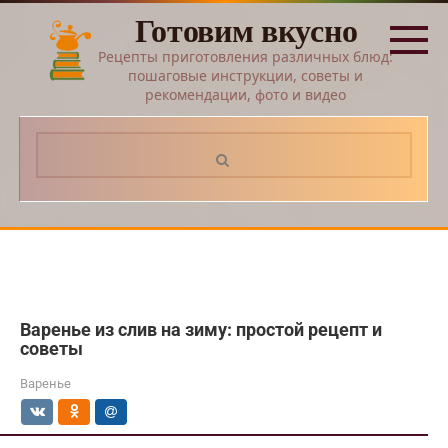
Перейти
Готовим вкусно
к
контенту
Рецепты приготовления различных блюд:
пошаговые инструкции, советы и
рекомендации, фото и видео
Поиск:
Варенье из слив на зиму: простой рецепт и
советы
Варенье