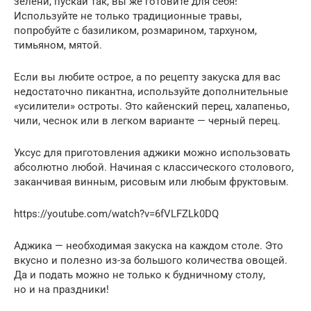
зелени, пускай так, вы же готовите для себя!
Используйте не только традиционные травы,
попробуйте с базиликом, розмарином, тархуном,
тимьяном, мятой.
Если вы любите острое, а по рецепту закуска для вас
недостаточно пикантна, используйте дополнительные
«усилители» остроты. Это кайенский перец, халапеньо,
чили, чеснок или в легком варианте — черный перец.
Уксус для приготовления аджики можно использовать
абсолютно любой. Начиная с классического столового,
заканчивая винным, рисовым или любым фруктовым.
https://youtube.com/watch?v=6fVLFZLk0DQ
Аджика — необходимая закуска на каждом столе. Это
вкусно и полезно из-за большого количества овощей.
Да и подать можно не только к будничному столу,
но и на праздники!