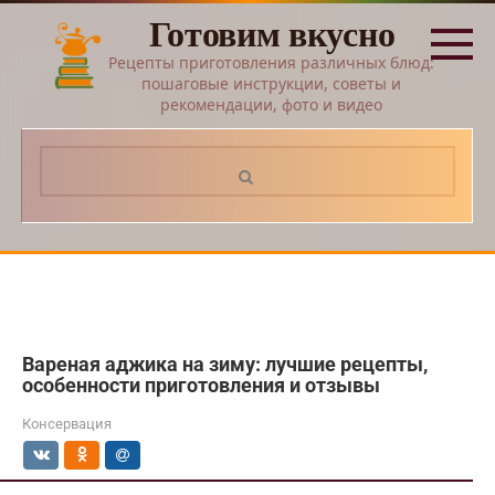
Перейти
Готовим вкусно
к
контенту
Рецепты приготовления различных блюд:
пошаговые инструкции, советы и
рекомендации, фото и видео
Поиск:
Вареная аджика на зиму: лучшие рецепты,
особенности приготовления и отзывы
Консервация