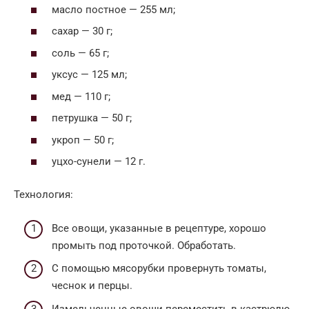
масло постное — 255 мл;
сахар — 30 г;
соль — 65 г;
уксус — 125 мл;
мед — 110 г;
петрушка — 50 г;
укроп — 50 г;
уцхо-сунели — 12 г.
Технология:
Все овощи, указанные в рецептуре, хорошо
промыть под проточкой. Обработать.
С помощью мясорубки провернуть томаты,
чеснок и перцы.
Измельченные овощи переместить в кастрюлю.