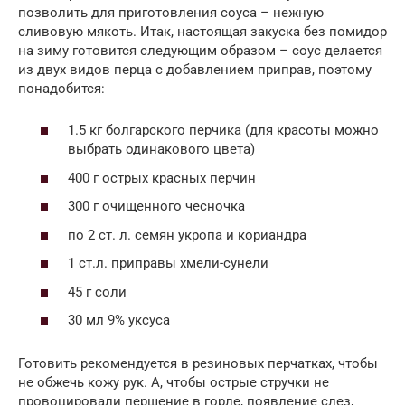
позволить для приготовления соуса – нежную
сливовую мякоть. Итак, настоящая закуска без помидор
на зиму готовится следующим образом – соус делается
из двух видов перца с добавлением приправ, поэтому
понадобится:
1.5 кг болгарского перчика (для красоты можно
выбрать одинакового цвета)
400 г острых красных перчин
300 г очищенного чесночка
по 2 ст. л. семян укропа и кориандра
1 ст.л. приправы хмели-сунели
45 г соли
30 мл 9% уксуса
Готовить рекомендуется в резиновых перчатках, чтобы
не обжечь кожу рук. А, чтобы острые стручки не
провоцировали першение в горле, появление слез,