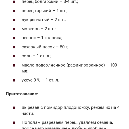
перец болгарский – 3-4 шт.;
перец горький – 1 шт.;
лук репчатый – 2 шт.;
морковь – 2 шт.;
чеснок – 1 головка;
сахарный песок – 50 г;
соль – 1 ст. л.;
масло подсолнечное (рафинированное) – 100
мл;
уксус 9 % – 1 ст. л.
Приготовление:
Вырезав с помидор плодоножку, режем их на 4
части.
Пополам разрезаем перец, удаляем семена,
после чего измельчаем любым удобным