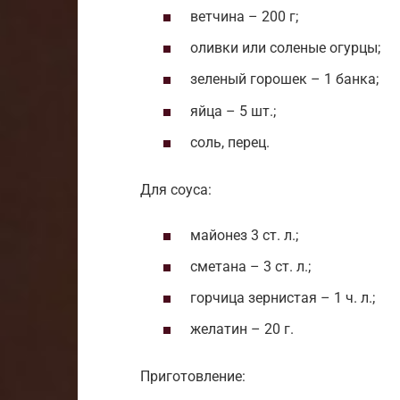
ветчина – 200 г;
оливки или соленые огурцы;
зеленый горошек – 1 банка;
яйца – 5 шт.;
соль, перец.
Для соуса:
майонез 3 ст. л.;
сметана – 3 ст. л.;
горчица зернистая – 1 ч. л.;
желатин – 20 г.
Приготовление: