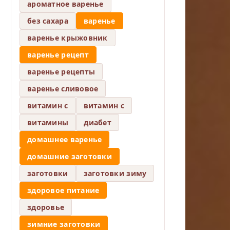
ароматное варенье
без сахара
варенье
варенье крыжовник
варенье рецепт
варенье рецепты
варенье сливовое
витамин c
витамин с
витамины
диабет
домашнее варенье
домашние заготовки
заготовки
заготовки зиму
здоровое питание
здоровье
зимние заготовки