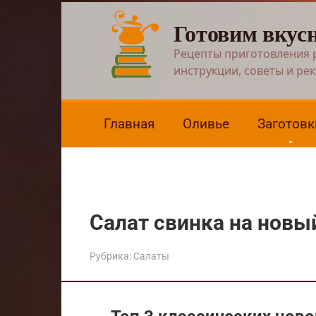
Перейти
Готовим вкус
к
контенту
Рецепты приготовления 
инструкции, советы и ре
Главная
Оливье
Заготовк
Салат свинка на новы
Рубрика:
Салаты