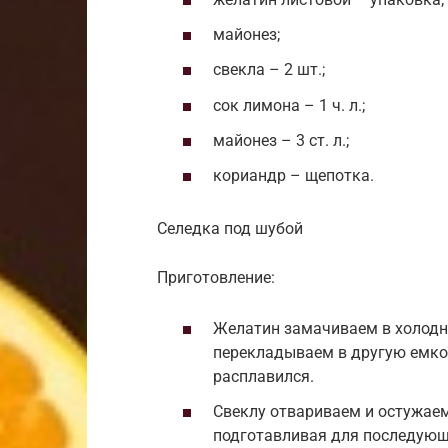
майонез;
свекла – 2 шт.;
сок лимона – 1 ч. л.;
майонез – 3 ст. л.;
кориандр – щепотка.
Селедка под шубой
Приготовление:
Желатин замачиваем в холодно
перекладываем в другую емкос
расплавился.
Свеклу отвариваем и остужае
подготавливая для последующ