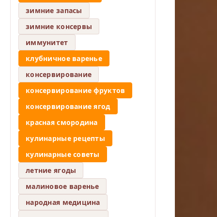
зимние запасы
зимние консервы
иммунитет
клубничное варенье
консервирование
консервирование фруктов
консервирование ягод
красная смородина
кулинарные рецепты
кулинарные советы
летние ягоды
малиновое варенье
народная медицина