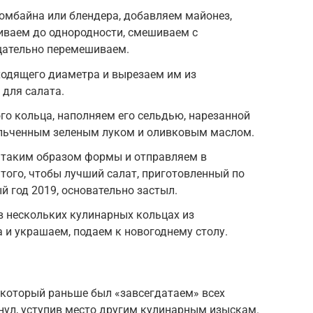
омбайна или блендера, добавляем майонез,
иваем до однородности, смешиваем с
щательно перемешиваем.
ходящего диаметра и вырезаем им из
 для салата.
ого кольца, наполняем его сельдью, нарезанной
льченным зеленым луком и оливковым маслом.
 таким образом формы и отправляем в
 того, чтобы лучший салат, приготовленный по
й год 2019, основательно застыл.
в нескольких кулинарных кольцах из
 и украшаем, подаем к новогоднему столу.
, который раньше был «завсегдатаем» всех
нул, уступив место другим кулинарным изыскам.