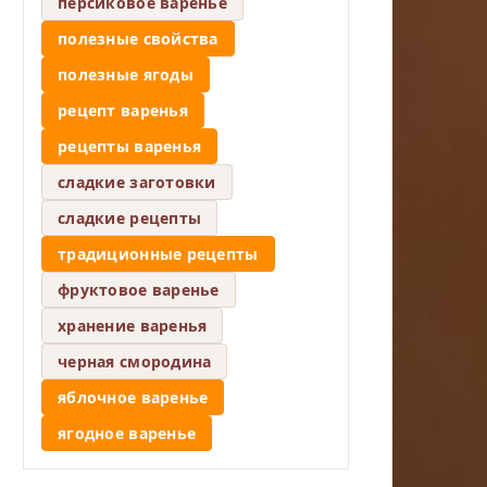
персиковое варенье
полезные свойства
полезные ягоды
рецепт варенья
рецепты варенья
сладкие заготовки
сладкие рецепты
традиционные рецепты
фруктовое варенье
хранение варенья
черная смородина
яблочное варенье
ягодное варенье