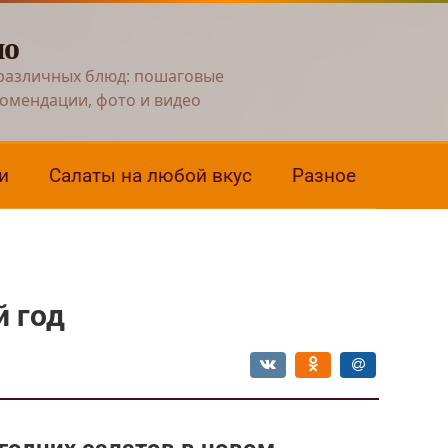
но
различных блюд: пошаговые
комендации, фото и видео
и
Салаты на любой вкус
Разное
й год