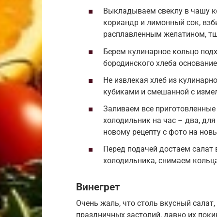
Выкладываем свеклу в чашу к
кориандр и лимонный сок, взб
расплавленным желатином, т
Берем кулинарное кольцо под
бородинского хлеба основание
Не извлекая хлеб из кулинарн
кубиками и смешанной с изме
Заливаем все приготовленные
холодильник на час – два, для
новому рецепту с фото на новы
Перед подачей достаем салат 
холодильника, снимаем кольца
Винегрет
Очень жаль, что столь вкусный салат
праздничных застолий, давно их поки