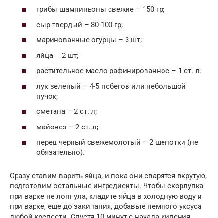
грибы шампиньоны свежие – 150 гр;
сыр твердый – 80-100 гр;
маринованные огурцы – 3 шт;
яйца – 2 шт;
растительное масло рафинированное – 1 ст. л;
лук зеленый – 4-5 побегов или небольшой
пучок;
сметана – 2 ст. л;
майонез – 2 ст. л;
перец черный свежемолотый – 2 щепотки (не
обязательно).
Сразу ставим варить яйца, и пока они сварятся вкрутую,
подготовим остальные ингредиенты. Чтобы скорлупка
при варке не лопнула, кладите яйца в холодную воду и
при варке, еще до закипания, добавьте немного уксуса
любой крепости. Спустя 10 минут с начала кипения