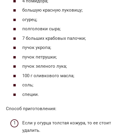
4 помидора;
большую красную луковицу;
огурец;
полголовки сыра;
7 больших крабовых палочки;
пучок укропа;
пучок петрушки;
пучок зеленого лука;
100 г оливкового масла;
соль;
специи.
Способ приготовления:
Если у огурца толстая кожура, то ее стоит
удалить.