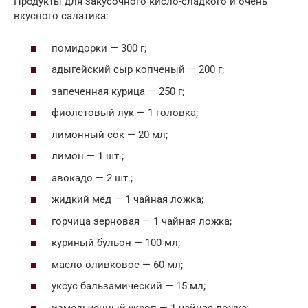
Продукты для закусочного кисло-сладкого и очень
вкусного салатика:
помидорки — 300 г;
адыгейский сыр копченый — 200 г;
запеченная курица — 250 г;
фиолетовый лук — 1 головка;
лимонный сок — 20 мл;
лимон — 1 шт.;
авокадо — 2 шт.;
жидкий мед — 1 чайная ложка;
горчица зерновая — 1 чайная ложка;
куриный бульон — 100 мл;
масло оливковое — 60 мл;
уксус бальзамический — 15 мл;
измельченный укроп — 1 чайная ложка;