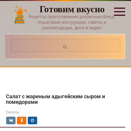
Перейти
Готовим вкусно
к
контенту
Рецепты приготовления различных блюд:
пошаговые инструкции, советы и
рекомендации, фото и видео
Поиск:
Салат с жареным адыгейским сыром и
помидорами
Салаты