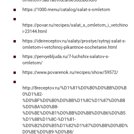
omletom-5a81a69fdcaf8e30d3bd9df6
https://1000.menu/catalog/salat-s-omletom
https://povar.ru/recipes/salat_s_omletom_i_vetchino
i-23144.html
https://ideireceptov.ru/salaty/prostye/sytnyj-salat-s-
omletom-i-vetchinoj-pikantnoe-sochetanie.html
https://pervyebljuda.ru/7-luchshix-salatov-s-
omletom/
https://www.povarenok.ru/recipes/show/59572/
http://8receptov.ru/%D1%81%D0%B0%D0%BB%D0%B
0%D1%82-
%D0%BF%D0%B0%D0%BB%D1%8C%D1%87%D0%B8
%D0%BA%D0%B8-
%D0%BE%D0%B1%D0%BB%D0%B8%D0%B6%D0%B5
%D1%88%D1%8C-%D1%81-
%D0%B2%D0%B5%D1%82%D1%87%D0%B8%D0%BD%
D0%BE%D0%B9-%D0%B8/