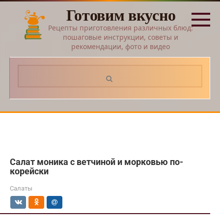
Перейти
Готовим вкусно
к
контенту
Рецепты приготовления различных блюд:
пошаговые инструкции, советы и
рекомендации, фото и видео
Поиск:
Салат моника с ветчиной и морковью по-
корейски
Салаты