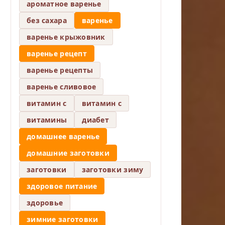
ароматное варенье
без сахара
варенье
варенье крыжовник
варенье рецепт
варенье рецепты
варенье сливовое
витамин c
витамин с
витамины
диабет
домашнее варенье
домашние заготовки
заготовки
заготовки зиму
здоровое питание
здоровье
зимние заготовки