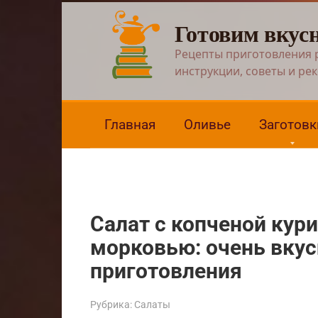
Перейти
Готовим вкус
к
контенту
Рецепты приготовления 
инструкции, советы и ре
Главная
Оливье
Заготовк
Салат с копченой кур
морковью: очень вку
приготовления
Рубрика:
Салаты