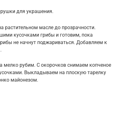
трушки для украшения.
на растительном масле до прозрачности.
шими кусочками грибы и готовим, пока
грибы не начнут поджариваться. Добавляем к
.
а мелко рубим. С окорочков снимаем копченое
усочками. Выкладываем на плоскую тарелку
онко майонезом.