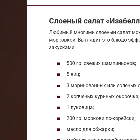
Слоеный салат «Изабелл
Любимый многими слоеный салат можн
морковкой. Выглядит это блюдо эффе
закусками.
500 гр. свежих шампиньонов;
5 яиц;
3 маринованных или соленых о
2 копченых куриных окорочка;
1 луковица;
200 гр. моркови по-корейски;
масло для обжарки;