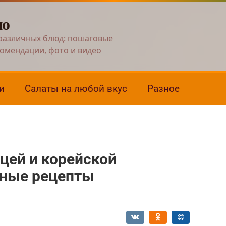
но
различных блюд: пошаговые
комендации, фото и видео
и
Салаты на любой вкус
Разное
ицей и корейской
сные рецепты