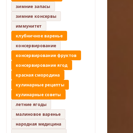
зимние запасы
зимние консервы
иммунитет
клубничное варенье
консервирование
консервирование фруктов
консервирование ягод
красная смородина
кулинарные рецепты
кулинарные советы
летние ягоды
малиновое варенье
народная медицина