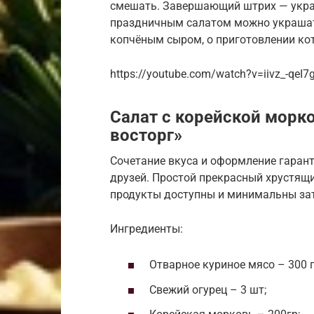
смешать. Завершающий штрих — укра
праздничным салатом можно украшать
копчёным сыром, о приготовлении ко
https://youtube.com/watch?v=iivz_-qeI7
Салат с корейской морк
восторг»
Сочетание вкуса и оформление гарант
друзей. Простой прекрасный хрустящи
продукты доступны и минимальны зат
Ингредиенты:
Отварное куриное мясо – 300 г
Свежий огурец – 3 шт;