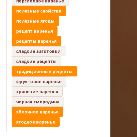
персиковое варенье
полезные свойства
полезные ягоды
рецепт варенья
рецепты варенья
сладкие заготовки
сладкие рецепты
традиционные рецепты
фруктовое варенье
хранение варенья
черная смородина
яблочное варенье
ягодное варенье