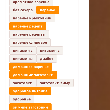
ароматное варенье
без сахара
варенье
варенье крыжовник
варенье рецепт
варенье рецепты
варенье сливовое
витамин c
витамин с
витамины
диабет
домашнее варенье
домашние заготовки
заготовки
заготовки зиму
здоровое питание
здоровье
зимние заготовки