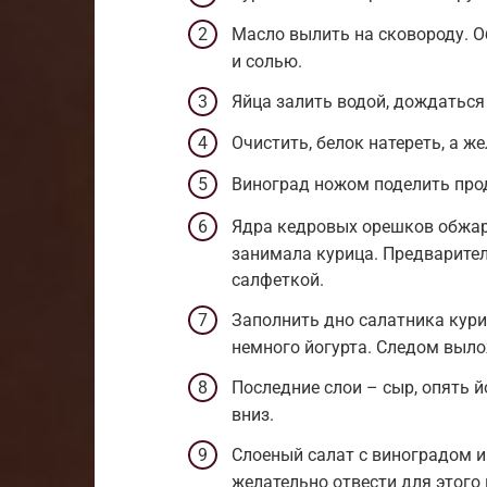
Масло вылить на сковороду. 
и солью.
Яйца залить водой, дождаться 
Очистить, белок натереть, а ж
Виноград ножом поделить прод
Ядра кедровых орешков обжар
занимала курица. Предваритель
салфеткой.
Заполнить дно салатника кури
немного йогурта. Следом вылож
Последние слои – сыр, опять 
вниз.
Слоеный салат с виноградом и
желательно отвести для этого