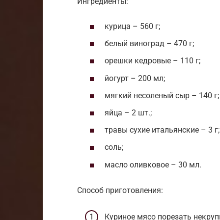
Ингредиенты:
курица – 560 г;
белый виноград – 470 г;
орешки кедровые – 110 г;
йогурт – 200 мл;
мягкий несоленый сыр – 140 г;
яйца – 2 шт.;
травы сухие итальянские – 3 г;
соль;
масло оливковое – 30 мл.
Способ приготовления:
Куриное мясо порезать некру