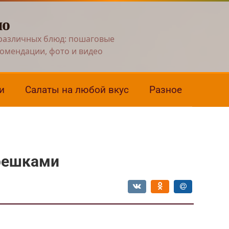
но
различных блюд: пошаговые
комендации, фото и видео
и
Салаты на любой вкус
Разное
решками