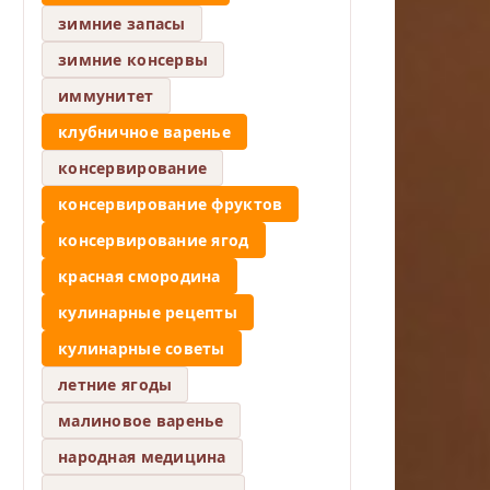
зимние запасы
зимние консервы
иммунитет
клубничное варенье
консервирование
консервирование фруктов
консервирование ягод
красная смородина
кулинарные рецепты
кулинарные советы
летние ягоды
малиновое варенье
народная медицина