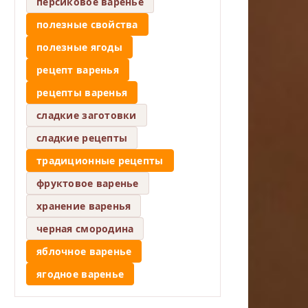
персиковое варенье
полезные свойства
полезные ягоды
рецепт варенья
рецепты варенья
сладкие заготовки
сладкие рецепты
традиционные рецепты
фруктовое варенье
хранение варенья
черная смородина
яблочное варенье
ягодное варенье