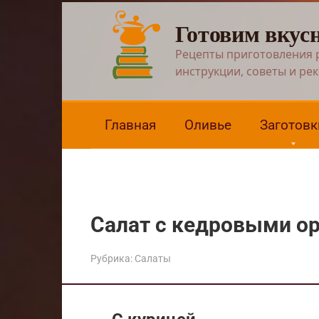
Перейти
Готовим вкус
к
контенту
Рецепты приготовления 
инструкции, советы и ре
Главная
Оливье
Заготовк
Салат с кедровыми о
Рубрика:
Салаты