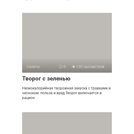
Салаты
0
130 просмотров
Творог с зеленью
Низкокалорийная творожная закуска с травками и
чесноком: польза и вред Творог включается в
рацион