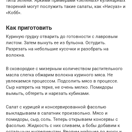
типа зелени. Яркими примерами «зеленых» кулинарных
творений могут послужить такие салаты, как «Нисуаз» и
«Кобб».
Как приготовить
Куриную грудку отварить до готовности с лавровым
листом. Затем вынуть ее из бульона. Остудить.
Разрезать на небольшие кусочки и разобрать на
волокна.
В сковородке с мизерным количеством растительного
масла слегка обжарим волокна куриного мяса. Не
увлекаемся процессом. Подсолить мясо в процессе.
Сыр натереть на терке, не очень мелко. Помидоры
вымыть, обтереть и нарезать кубиками.
Салат с курицей и консервированной фасолью
выкладываем в салатник произвольно. Мясо и
помидоры, сыр, соль. Теперь открываем консервы с
фасолью. Жидкость с них сливаем, а бобы добавим к
остальным ингредиентам. Вводим майонез по вкусу и