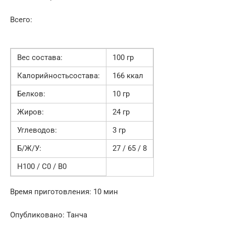
Всего:
Вес состава:
100 гр
Калорийностьсостава:
166 ккал
Белков:
10 гр
Жиров:
24 гр
Углеводов:
3 гр
Б/Ж/У:
27 / 65 / 8
Н100 / С0 / В0
Время приготовления: 10 мин
Опубликовано: Танча