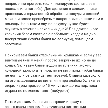
непременно прогреть (если планируете хранить ее в
подвале или погребе). Для хранения в холодильнике
процессами термической обработки посуды и овощей
можно и вовсе пренебречь – капроновые крышки вам в
помощь. Но в таком случае закуску нужно будет
скушать в течение нескольких дней! Для длительного
хранения берем кастрюлю побольше, кладем на дно
лоскут ткани (чтобы банки не лопнули), помещаем
заготовки.
Прикрываем банки стерильными крышками: если у вас
винтовые (как у меня), просто закрутите их, но не до
конца. Заливаем банки водой по плечики (можно
холодной, можно и теплой, но не кипятком, чтобы банки
не лопнули от разницы температур). Ставим кастрюлю
на огонь, доводим до кипения и при слабом бульканье
стерилизуем примерно 15 минут или до тех пор, пока
огурцы не поменяют цвет (побуреют).
Потом достаем банки из кастрюли и сразу же
закатываем ключом (закручиваем винтовыми