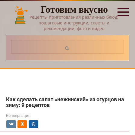
Перейти
Готовим вкусно
к
контенту
Рецепты приготовления различных блюд:
пошаговые инструкции, советы и
рекомендации, фото и видео
Поиск:
Как сделать салат «нежинский» из огурцов на
зиму: 9 рецептов
Консервация