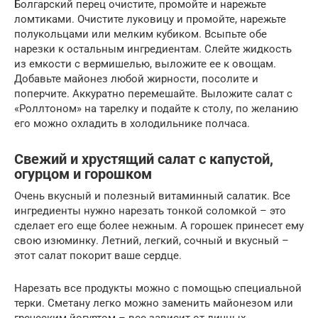
Болгарский перец очистите, промойте и нарежьте
ломтиками. Очистите луковицу и промойте, нарежьте
полукольцами или мелким кубиком. Всыпьте обе
нарезки к остальным ингредиентам. Слейте жидкость
из емкости с вермишелью, выложите ее к овощам.
Добавьте майонез любой жирности, посолите и
поперчите. Аккуратно перемешайте. Выложите салат с
«Роллтоном» на тарелку и подайте к столу, по желанию
его можно охладить в холодильнике полчаса.
Свежий и хрустящий салат с капустой,
огурцом и горошком
Очень вкусный и полезный витаминный салатик. Все
ингредиенты нужно нарезать тонкой соломкой – это
сделает его еще более нежным. А горошек принесет ему
свою изюминку. Летний, легкий, сочный и вкусный –
этот салат покорит ваше сердце.
Нарезать все продукты можно с помощью специальной
терки. Сметану легко можно заменить майонезом или
греческим йогуртом – все зависит от личных