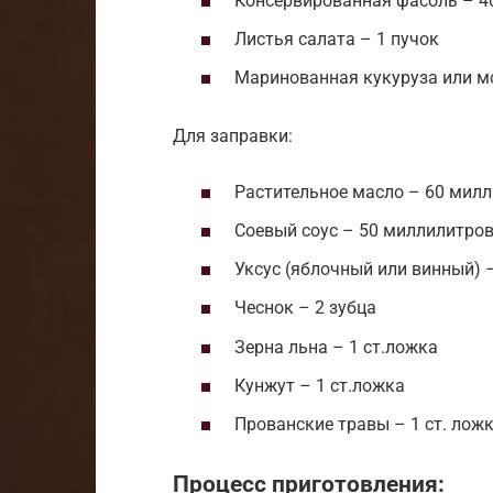
Консервированная фасоль – 4
Листья салата – 1 пучок
Маринованная кукуруза или м
Для заправки:
Растительное масло – 60 мил
Соевый соус – 50 миллилитро
Уксус (яблочный или винный) 
Чеснок – 2 зубца
Зерна льна – 1 ст.ложка
Кунжут – 1 ст.ложка
Прованские травы – 1 ст. лож
Процесс приготовления: