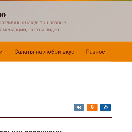
но
различных блюд: пошаговые
комендации, фото и видео
и
Салаты на любой вкус
Разное