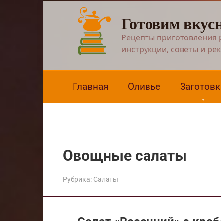
Перейти
Готовим вкус
к
контенту
Рецепты приготовления 
инструкции, советы и ре
Главная
Оливье
Заготовк
Овощные салаты
Рубрика:
Салаты