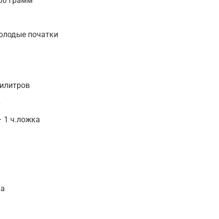
00 грамм
олодые початки
лилитров
в
– 1 ч.ложка
ка