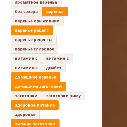
ароматное варенье
без сахара
варенье
варенье крыжовник
варенье рецепт
варенье рецепты
варенье сливовое
витамин c
витамин с
витамины
диабет
домашнее варенье
домашние заготовки
заготовки
заготовки зиму
здоровое питание
здоровье
зимние заготовки