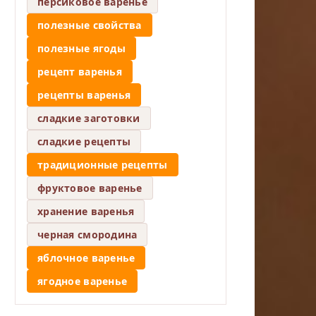
персиковое варенье
полезные свойства
полезные ягоды
рецепт варенья
рецепты варенья
сладкие заготовки
сладкие рецепты
традиционные рецепты
фруктовое варенье
хранение варенья
черная смородина
яблочное варенье
ягодное варенье