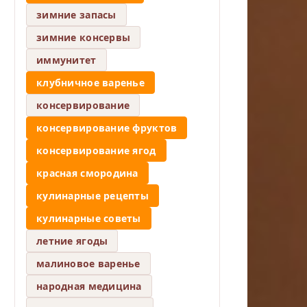
зимние запасы
зимние консервы
иммунитет
клубничное варенье
консервирование
консервирование фруктов
консервирование ягод
красная смородина
кулинарные рецепты
кулинарные советы
летние ягоды
малиновое варенье
народная медицина