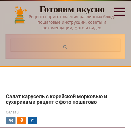
Перейти
Готовим вкусно
к
контенту
Рецепты приготовления различных блюд:
пошаговые инструкции, советы и
рекомендации, фото и видео
Поиск:
Салат карусель с корейской морковью и
сухариками рецепт с фото пошагово
Салаты