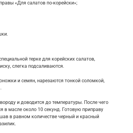
иправы «Для салатов по-корейски»;
шки.
пециальной терке для корейских салатов,
ску, слегка подсаливаются.
оножки и семян, нарезаются тонкой соломкой,
.
вороду и доводится до температуры. После чего
я в масле около 10 секунд. Готовую приправу
шав в равном количестве черный и красный
азилик.