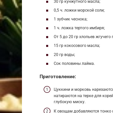
30 гр кунжутного масла;
0,5 ч. ложки морской соли;
1 зубчик чеснока;
1 ч. ложка тертого имбиря;
От 5 до 20 гр хлопьев жгучего 
15 гр кокосового масла;
20 гр воды;
Сок половины лайма.
Приготовление:
Цуккини и морковь нарезаютс
натираются на терке для коре
глубокую миску.
К овощам добавляются тонко 