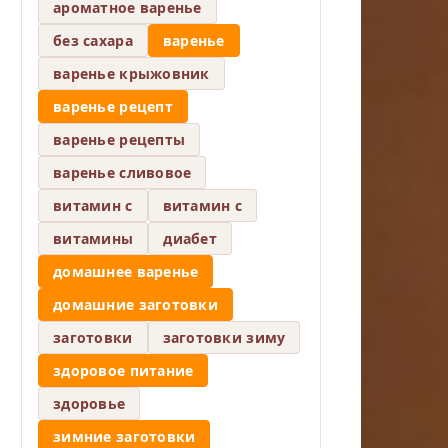
ароматное варенье
без сахара
варенье
варенье крыжовник
варенье рецепт
варенье рецепты
варенье сливовое
витамин c
витамин с
витамины
диабет
домашнее варенье
домашние заготовки
заготовки
заготовки зиму
здоровое питание
здоровье
зимние заготовки