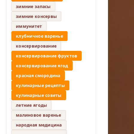
зимние запасы
зимние консервы
иммунитет
клубничное варенье
консервирование
консервирование фруктов
консервирование ягод
красная смородина
кулинарные рецепты
кулинарные советы
летние ягоды
малиновое варенье
народная медицина