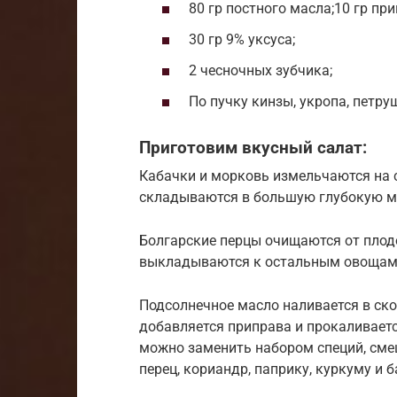
80 гр постного масла;10 гр пр
30 гр 9% уксуса;
2 чесночных зубчика;
По пучку кинзы, укропа, петру
Приготовим вкусный салат:
Кабачки и морковь измельчаются на с
складываются в большую глубокую ми
Болгарские перцы очищаются от плод
выкладываются к остальным овощам
Подсолнечное масло наливается в ско
добавляется приправа и прокаливаетс
можно заменить набором специй, сме
перец, кориандр, паприку, куркуму и б