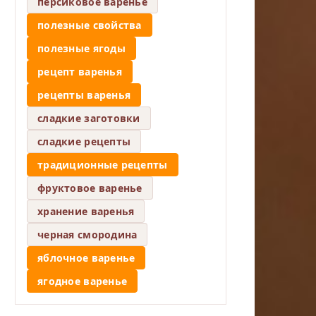
персиковое варенье
полезные свойства
полезные ягоды
рецепт варенья
рецепты варенья
сладкие заготовки
сладкие рецепты
традиционные рецепты
фруктовое варенье
хранение варенья
черная смородина
яблочное варенье
ягодное варенье