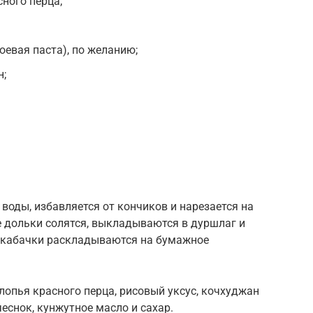
сного перца;
соевая паста), по желанию;
н;
воды, избавляется от кончиков и нарезается на
е дольки солятся, выкладываются в дуршлаг и
е кабачки раскладываются на бумажное
опья красного перца, рисовый уксус, кочхуджан
чеснок, кунжутное масло и сахар.