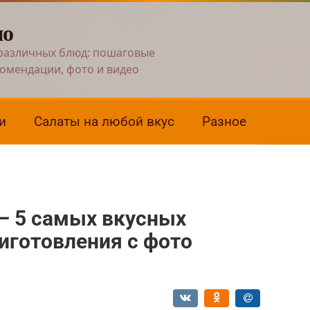
но
различных блюд: пошаговые
комендации, фото и видео
и
Салаты на любой вкус
Разное
— 5 самых вкусных
иготовления с фото