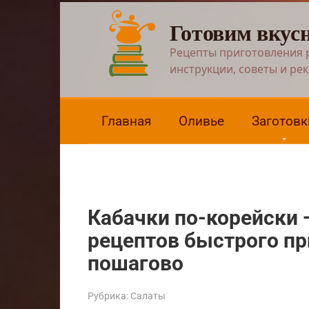
Перейти
Готовим вкус
к
контенту
Рецепты приготовления 
инструкции, советы и ре
Главная
Оливье
Заготовк
Кабачки по-корейски 
рецептов быстрого пр
пошагово
Рубрика:
Салаты