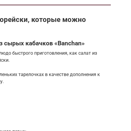
корейски, которые можно
из сырых кабачков «Banchan»
людо быстрого приготовления, как салат из
ски.
аленьких тарелочках в качестве дополнения к
у.