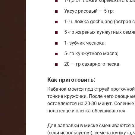
1-1,5 ст. ложки корейского кра
Уксус рисовый — 5 гр;
1- ч. ложка gochujang (острая 
5 -гр жареных кунжутных семя
1- зубчик чеснока;
5- гр кунжутного масла;
20 — гр сахарного песка.
Как приготовить:
Кабачок моется под струей проточной 
тонкие кружочки. После чего овощны
оставляются на 20-30 минут. Солены
полотенце и слегка обсушиваются.
Для заправки в миске смешиваются хл
(если используется), семена кунжута, 