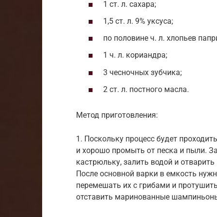
1 ст. л. сахара;
1,5 ст. л. 9% уксуса;
по половине ч. л. хлопьев пап
1 ч. л. кориандра;
3 чесночных зубчика;
2 ст. л. постного масла.
Метод приготовления:
1. Поскольку процесс будет проходить
и хорошо промыть от песка и пыли. З
кастрюльку, залить водой и отварить 
После основной варки в емкость нуж
перемешать их с грибами и протушит
отставить маринованные шампиньоны 