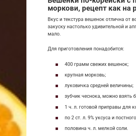
Вешенки по-корейски с 
моркови, рецепт как на
Вкус и текстура вешенок отлична от в
закуску настолько удивительной и ап
мало.
Для приготовления понадобится:
400 грамм свежих вешенок;
крупная морковь;
луковичка средней величины;
зубчик чеснока, можно взять 
1 ч. л. готовой приправы для 
по 2 ст. л. 9% уксуса и постног
половина ч. л. мелкой соли.