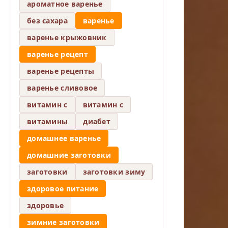
ароматное варенье
без сахара
варенье
варенье крыжовник
варенье рецепт
варенье рецепты
варенье сливовое
витамин c
витамин с
витамины
диабет
домашнее варенье
домашние заготовки
заготовки
заготовки зиму
здоровое питание
здоровье
зимние заготовки