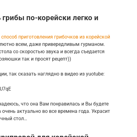
ь грибы по-корейски легко и
й
способ приготовления грибочков из корейской
олютно всем, даже привередливым гурманом.
стола со скоростью звука и всегда съедается
хозяюшки так и просят рецепт))
и, так сказать наглядно в видео из yuotube:
WU7qE
надеюсь, что она Вам понравилась и Вы будете
а очень актуально во все времена года. Украсит
ичный стол…