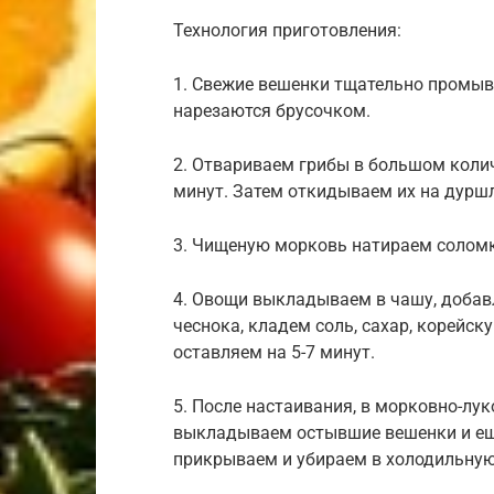
Технология приготовления:
1. Свежие вешенки тщательно промыва
нарезаются брусочком.
2. Отвариваем грибы в большом колич
минут. Затем откидываем их на дуршл
3. Чищеную морковь натираем соломк
4. Овощи выкладываем в чашу, добав
чеснока, кладем соль, сахар, корейск
оставляем на 5-7 минут.
5. После настаивания, в морковно-лу
выкладываем остывшие вешенки и ещ
прикрываем и убираем в холодильную