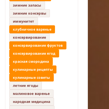
зимние запасы
зимние консервы
иммунитет
клубничное варенье
консервирование
консервирование фруктов
консервирование ягод
красная смородина
кулинарные рецепты
кулинарные советы
летние ягоды
малиновое варенье
народная медицина