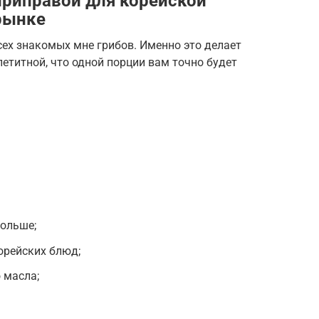
приправой для корейской
 рынке
сех знакомых мне грибов. Именно это делает
петитной, что одной порции вам точно будет
больше;
корейских блюд;
о масла;