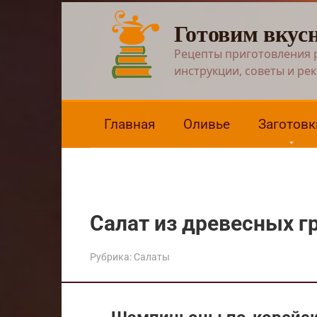
Перейти
Готовим вкус
к
контенту
Рецепты приготовления 
инструкции, советы и ре
Главная
Оливье
Заготовк
Салат из древесных г
Рубрика:
Салаты