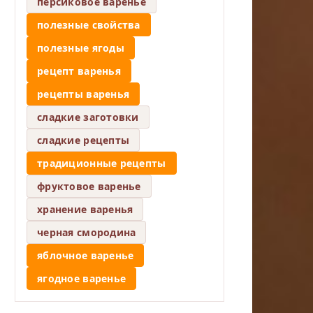
персиковое варенье
полезные свойства
полезные ягоды
рецепт варенья
рецепты варенья
сладкие заготовки
сладкие рецепты
традиционные рецепты
фруктовое варенье
хранение варенья
черная смородина
яблочное варенье
ягодное варенье