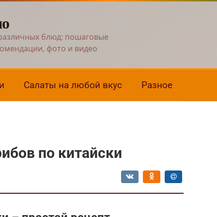
но
различных блюд: пошаговые
комендации, фото и видео
и
Салаты на любой вкус
Разное
рибов по китайски