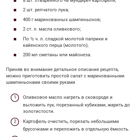
8 шт. отваренного «в мундире» картофеля;
2 шт. репчатого лука;
400 г маринованных шампиньонов;
2 ст. л. масла оливкового;
По ½ ч. л. сладкой молотой паприки и
кайенского перца (молотого);
200 мл сметаны или майонеза.
Приняв во внимание детальное описание рецепта,
можно приготовить простой салат с маринованными
шампиньонами своими руками
Оливковое масло нагреть в сковороде и
выложить лук, порезанный кубиками, жарить до
золотистости.
Картофель очистить, порезать небольшими
брусочками и переложить в отдельную ёмкость.