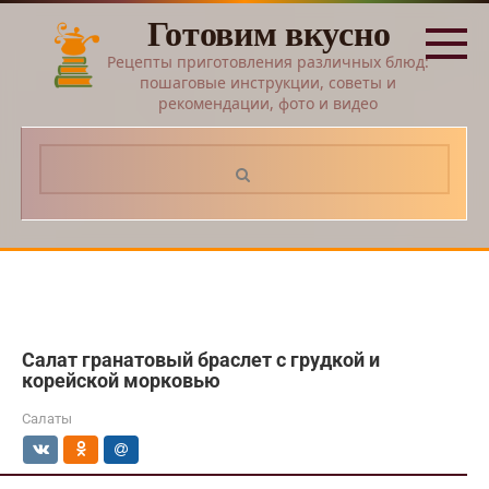
Перейти
Готовим вкусно
к
контенту
Рецепты приготовления различных блюд:
пошаговые инструкции, советы и
рекомендации, фото и видео
Поиск:
Салат гранатовый браслет с грудкой и
корейской морковью
Салаты