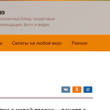
но
различных блюд: пошаговые
комендации, фото и видео
и
Салаты на любой вкус
Разное