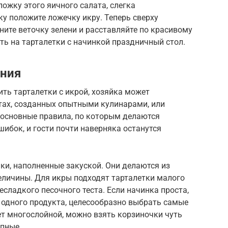
ожку этого яичного салата, слегка
ку положите ложечку икру. Теперь сверху
ните веточку зелени и расставляйте по красивому
ь на тарталетки с начинкой праздничный стол.
ения
ить тарталетки с икрой, хозяйка может
тах, созданных опытными кулинарами, или
 основные правила, по которым делаются
ошибок, и гости почти наверняка останутся
ки, наполненные закуской. Они делаются из
еличины. Для икры подходят тарталетки малого
есладкого песочного теста. Если начинка проста,
о одного продукта, целесообразно выбрать самые
ет многослойной, можно взять корзиночки чуть
упные.