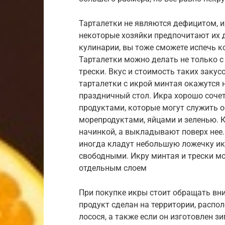
Тарталетки не являются дефицитом, и
некоторые хозяйки предпочитают их д
кулинарии, вы тоже сможете испечь ко
Тарталетки можно делать не только с 
трески. Вкус и стоимость таких закусо
тарталетки с икрой минтая окажутся 
праздничный стол. Икра хорошо соче
продуктами, которые могут служить 
морепродуктами, яйцами и зеленью. 
начинкой, а выкладывают поверх нее
иногда кладут небольшую ложечку икр
свободными. Икру минтая и трески м
отдельным слоем
При покупке икры стоит обращать вни
продукт сделан на территории, распо
лосося, а также если он изготовлен з