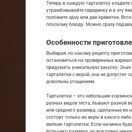
Теперь в каждую тарталетку кладите л
утрамбовывайте серединку и в эту ям
положите одну или две креветки. Вотк
плоскому блюду. Можно сразу подават
Особенности приготовл
Выбирая, по какому рецепту приготов
остановиться на проверенных вариан
придумать уникальную закуску. Зная
тарталетки с икрой, она не допустит 
довольны угощением.
Тарталетки – это небольшие корзиноч
разных видов теста, бывают разной в
или среднего размера, сделанные из н
состоит только из икры и какого-либ
мелкие тарталетки. Если начинка буд
большего размера, но все равно некр