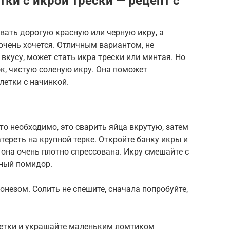
тки с икрой трески — рецепт с
вать дорогую красную или черную икру, а
 очень хочется. Отличным вариантом, не
вкусу, может стать икра трески или минтая. Но
к, чистую соленую икру. Она поможет
летки с начинкой.
то необходимо, это сварить яйца вкрутую, затем
тереть на крупной терке. Откройте банку икры и
 она очень плотно спрессована. Икру смешайте с
нный помидор.
незом. Солить не спешите, сначала попробуйте,
летки и украшайте маленьким ломтиком