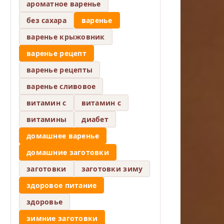
ароматное варенье
без сахара
варенье
варенье крыжовник
варенье рецепт
варенье рецепты
варенье сливовое
витамин c
витамин с
витамины
диабет
домашнее варенье
домашние заготовки
заготовки
заготовки зиму
здоровое питание
здоровье
зимние заготовки