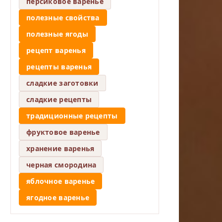
персиковое варенье
полезные свойства
полезные ягоды
рецепт варенья
рецепты варенья
сладкие заготовки
сладкие рецепты
традиционные рецепты
фруктовое варенье
хранение варенья
черная смородина
яблочное варенье
ягодное варенье