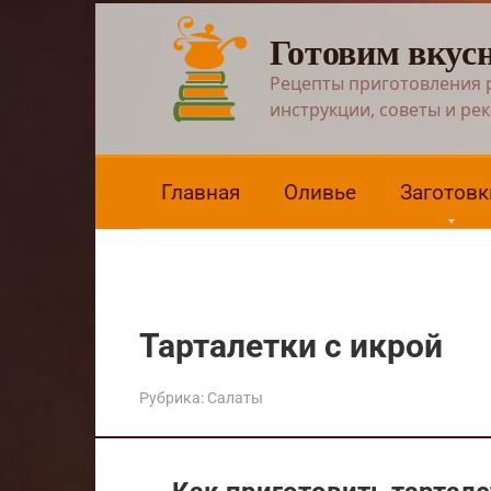
Перейти
Готовим вкус
к
контенту
Рецепты приготовления 
инструкции, советы и ре
Главная
Оливье
Заготовк
Тарталетки с икрой
Рубрика:
Салаты