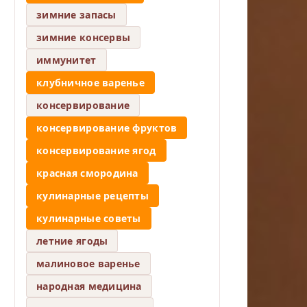
зимние запасы
зимние консервы
иммунитет
клубничное варенье
консервирование
консервирование фруктов
консервирование ягод
красная смородина
кулинарные рецепты
кулинарные советы
летние ягоды
малиновое варенье
народная медицина