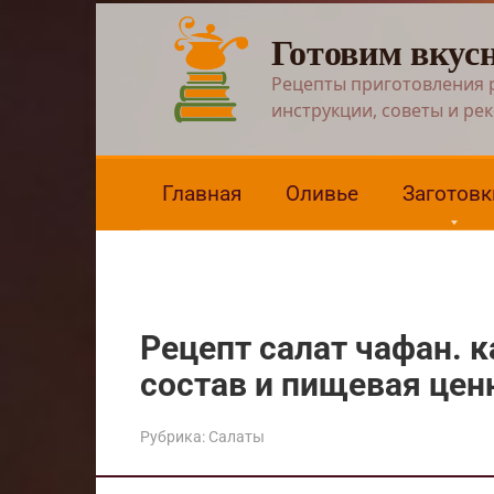
Перейти
Готовим вкус
к
контенту
Рецепты приготовления 
инструкции, советы и ре
Главная
Оливье
Заготовк
Рецепт салат чафан. 
состав и пищевая цен
Рубрика:
Салаты