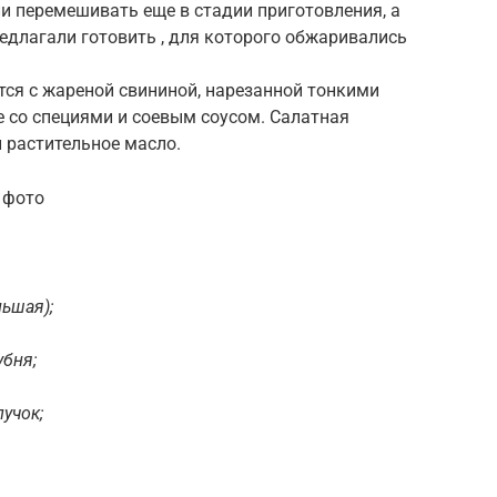
и перемешивать еще в стадии приготовления, а
едлагали готовить , для которого обжаривались
тся с жареной свининой, нарезанной тонкими
 со специями и соевым соусом. Салатная
и растительное масло.
 фото
льшая);
убня;
пучок;