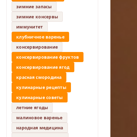
зимние запасы
зимние консервы
иммунитет
клубничное варенье
консервирование
консервирование фруктов
консервирование ягод
красная смородина
кулинарные рецепты
кулинарные советы
летние ягоды
малиновое варенье
народная медицина