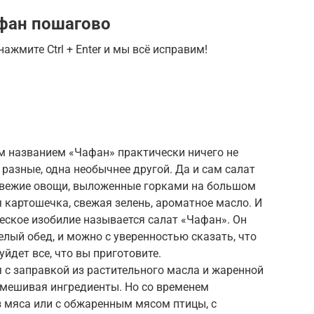
афан пошагово
ажмите Ctrl + Enter и мы всё исправим!
м названием «Чафан» практически ничего не
 разные, одна необычнее другой. Да и сам салат
свежие овощи, выложенные горками на большом
я картошечка, свежая зелень, ароматное масло. И
ческое изобилие называется салат «Чафан». Он
целый обед, и можно с уверенностью сказать, что
 уйдет все, что вы приготовите.
 с заправкой из растительного масла и жаренной
ремешивая ингредиенты. Но со временем
ез мяса или с обжаренным мясом птицы, с