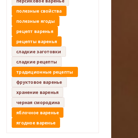
персиковое варенье
полезные свойства
полезные ягоды
рецепт варенья
рецепты варенья
сладкие заготовки
сладкие рецепты
традиционные рецепты
фруктовое варенье
хранение варенья
черная смородина
яблочное варенье
ягодное варенье