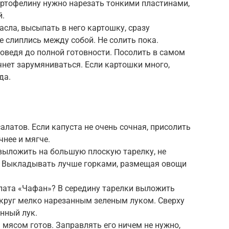
артофелину нужно нарезать тонкими пластинами,
й.
масла, высыпать в него картошку, сразу
е слиплись между собой. Не солить пока.
оведя до полной готовности. Посолить в самом
чнет зарумяниваться. Если картошки много,
да.
алатов. Если капуста не очень сочная, присолить
чнее и мягче.
выложить на большую плоскую тарелку, не
. Выкладывать лучше горками, размещая овощи
ата «Чафан»? В середину тарелки выложить
округ мелко нарезанным зеленым луком. Сверху
нный лук.
мясом готов. Заправлять его ничем не нужно,