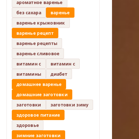
ароматное варенье
без сахара
варенье
варенье крыжовник
варенье рецепт
варенье рецепты
варенье сливовое
витамин c
витамин с
витамины
диабет
домашнее варенье
домашние заготовки
заготовки
заготовки зиму
здоровое питание
здоровье
зимние заготовки