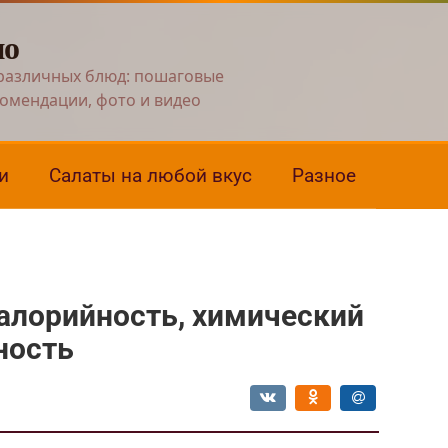
но
различных блюд: пошаговые
комендации, фото и видео
и
Салаты на любой вкус
Разное
калорийность, химический
ность