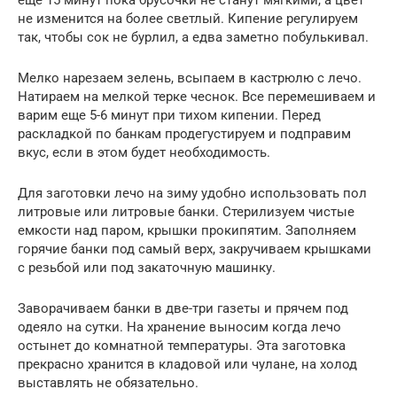
еще 15 минут пока брусочки не станут мягкими, а цвет
не изменится на более светлый. Кипение регулируем
так, чтобы сок не бурлил, а едва заметно побулькивал.
Мелко нарезаем зелень, всыпаем в кастрюлю с лечо.
Натираем на мелкой терке чеснок. Все перемешиваем и
варим еще 5-6 минут при тихом кипении. Перед
раскладкой по банкам продегустируем и подправим
вкус, если в этом будет необходимость.
Для заготовки лечо на зиму удобно использовать пол
литровые или литровые банки. Стерилизуем чистые
емкости над паром, крышки прокипятим. Заполняем
горячие банки под самый верх, закручиваем крышками
с резьбой или под закаточную машинку.
Заворачиваем банки в две-три газеты и прячем под
одеяло на сутки. На хранение выносим когда лечо
остынет до комнатной температуры. Эта заготовка
прекрасно хранится в кладовой или чулане, на холод
выставлять не обязательно.