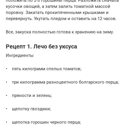
положить по 2-3 горошины перца. Разложить сначала
кусочки овощей, а затем залить томатной массой
поровну. Закатать прокипяченными крышками и
перевернуть. Укутать пледом и оставить на 12 часов.
Все, закуска полностью готова к хранению на зиму.
Рецепт 1. Лечо без уксуса
Ингредиенты
• пять килограмм спелых томатов;
• три килограмма разноцветного болгарского перца;
• пряности и зелень;
• щепотку гвоздики;
• щепотка горошин черного перца;