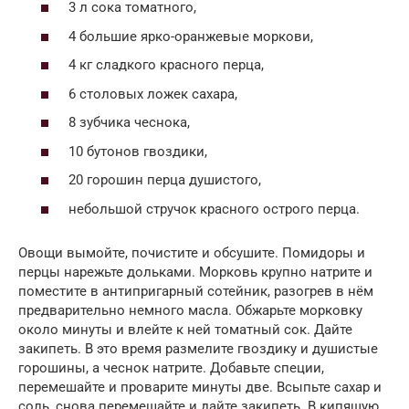
3 л сока томатного,
4 большие ярко-оранжевые моркови,
4 кг сладкого красного перца,
6 столовых ложек сахара,
8 зубчика чеснока,
10 бутонов гвоздики,
20 горошин перца душистого,
небольшой стручок красного острого перца.
Овощи вымойте, почистите и обсушите. Помидоры и
перцы нарежьте дольками. Морковь крупно натрите и
поместите в антипригарный сотейник, разогрев в нём
предварительно немного масла. Обжарьте морковку
около минуты и влейте к ней томатный сок. Дайте
закипеть. В это время размелите гвоздику и душистые
горошины, а чеснок натрите. Добавьте специи,
перемешайте и проварите минуты две. Всыпьте сахар и
соль, снова перемешайте и дайте закипеть. В кипящую