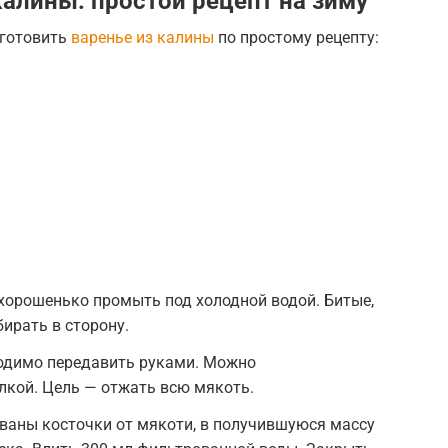
калины: простой рецепт на зиму
иготовить
варенье из калины
по простому рецепту:
хорошенько промыть под холодной водой. Битые,
ирать в сторону.
одимо передавить руками. Можно
кой. Цель — отжать всю мякоть.
ованы косточки от мякоти, в получившуюся массу