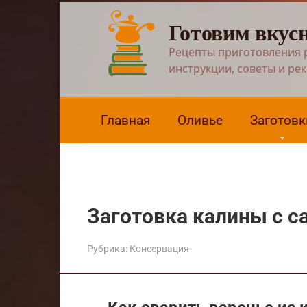
Перейти
Готовим вкус
к
контенту
Рецепты приготовления 
инструкции, советы и ре
Главная
Оливье
Заготовк
Заготовка калины с с
Рубрика:
Консервация