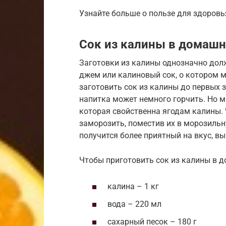
Узнайте больше о пользе для здоровь
Сок из калины в домашн
Заготовки из калины однозначно дол
джем или калиновый сок, о котором м
заготовить сок из калины до первых 
напитка может немного горчить. Но м
которая свойственна ягодам калины. 
заморозить, поместив их в морозильн
получится более приятный на вкус, в
Чтобы приготовить сок из калины в д
калина – 1 кг
вода – 220 мл
сахарный песок – 180 г