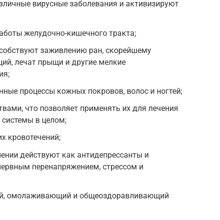
азличные вирусные заболевания и активизируют
аботы желудочно-кишечного тракта;
собствуют заживлению ран, скорейшему
ий, лечат прыщи и другие мелкие
ия;
ные процессы кожных покровов, волос и ногтей;
вами, что позволяет применять их для лечения
 системы в целом;
х кровотечений;
лении действуют как антидепрессанты и
нервным перенапряжением, стрессом и
й, омолаживающий и общеоздоравливающий