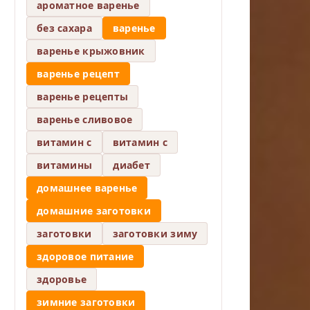
ароматное варенье
без сахара
варенье
варенье крыжовник
варенье рецепт
варенье рецепты
варенье сливовое
витамин c
витамин с
витамины
диабет
домашнее варенье
домашние заготовки
заготовки
заготовки зиму
здоровое питание
здоровье
зимние заготовки