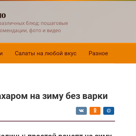
но
различных блюд: пошаговые
комендации, фото и видео
и
Салаты на любой вкус
Разное
ахаром на зиму без варки