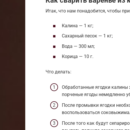
Как сварить варенье из 
Итак, что нам понадобится, чтобы пр
Калина — 1 кг;
Сахарный песок — 1 кг;
Вода — 300 мл;
Корица — 10 г.
Что делать:
Обработанные ягодки калины 
порченые ягоды немедленно уб
После промывки ягодки необх
воспользоваться соковыжимал
После того как будут сепарир