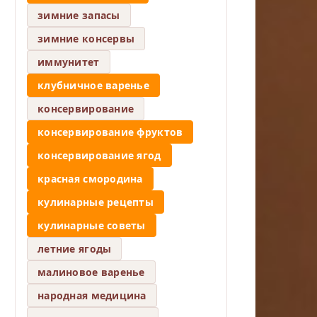
зимние запасы
зимние консервы
иммунитет
клубничное варенье
консервирование
консервирование фруктов
консервирование ягод
красная смородина
кулинарные рецепты
кулинарные советы
летние ягоды
малиновое варенье
народная медицина