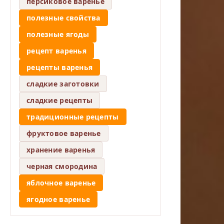
персиковое варенье
полезные свойства
полезные ягоды
рецепт варенья
рецепты варенья
сладкие заготовки
сладкие рецепты
традиционные рецепты
фруктовое варенье
хранение варенья
черная смородина
яблочное варенье
ягодное варенье