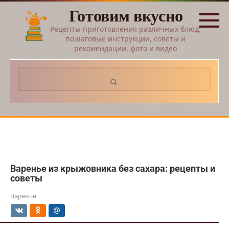
Перейти
Готовим вкусно
к
контенту
Рецепты приготовления различных блюд:
пошаговые инструкции, советы и
рекомендации, фото и видео
Поиск:
Варенье из крыжовника без сахара: рецепты и
советы
Варенье