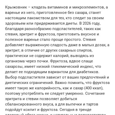
Крыжовник – кладезь витаминов и микроэлементов, а
варенье из него, приготовленное без сахара, станет
настоящим лакомством для тех, кто следит за своим
здоровьем или придерживается диеты. В 2026 году,
благодаря разнообразию подсластителей, таких как
стевия, эритрит и фруктоза, приготовить вкусное и
полезное варенье стало проще простого. Стевия
добавляет выраженную сладость даже в малых дозах, а
эритрит, в отличие от других сахарных спиртов,
практически не содержит калорий, выводясь из
организма через почки. Фруктоза, вдвое слаще
сахарозы, имеет низкий гликемический индекс, что
делает ее подходящим вариантом для диабетиков.
Выбор подсластителя зависит от ваших предпочтений и
диетических ограничений. Важно помнить, что фруктоза
имеет такую же калорийность, как и сахар (400 ккал),
поэтому употреблять ее следует умеренно. Сочетание
эритрита и стевии позволяет добиться
сбалансированного вкуса, а для выпечки и тартов
подойдут ксилит и фруктоза. Сегодня в тренде