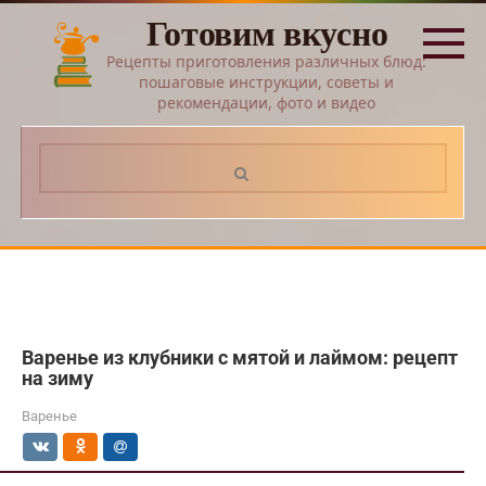
Перейти
Готовим вкусно
к
контенту
Рецепты приготовления различных блюд:
пошаговые инструкции, советы и
рекомендации, фото и видео
Поиск:
Варенье из клубники с мятой и лаймом: рецепт
на зиму
Варенье