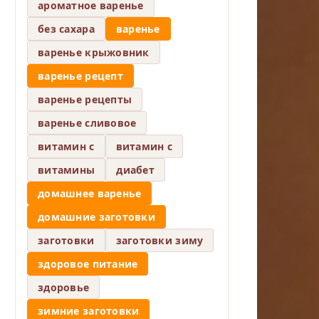
ароматное варенье
без сахара
варенье
варенье крыжовник
варенье рецепт
варенье рецепты
варенье сливовое
витамин c
витамин с
витамины
диабет
домашнее варенье
домашние заготовки
заготовки
заготовки зиму
здоровое питание
здоровье
зимние заготовки