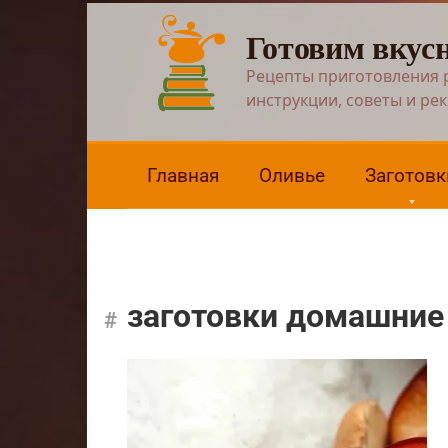
Перейти
Готовим вкус
к
контенту
Рецепты приготовления 
инструкции, советы и ре
Главная
Оливье
Заготовк
заготовки домашние