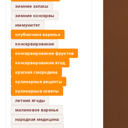
зимние запасы
зимние консервы
иммунитет
клубничное варенье
консервирование
консервирование фруктов
консервирование ягод
красная смородина
кулинарные рецепты
кулинарные советы
летние ягоды
малиновое варенье
народная медицина