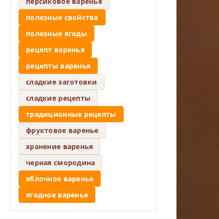
персиковое варенье
полезные свойства
полезные ягоды
рецепт варенья
рецепты варенья
сладкие заготовки
сладкие рецепты
традиционные рецепты
фруктовое варенье
хранение варенья
черная смородина
яблочное варенье
ягодное варенье