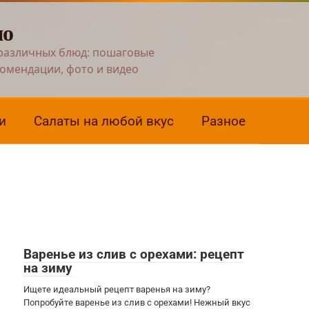
но
различных блюд: пошаговые
комендации, фото и видео
и
Салаты на любой вкус
Разное
Варенье из слив с орехами: рецепт
на зиму
Ищете идеальный рецепт варенья на зиму?
Попробуйте варенье из слив с орехами! Нежный вкус