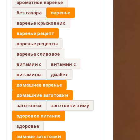
ароматное варенье
без сахара
варенье
варенье крыжовник
варенье рецепт
варенье рецепты
варенье сливовое
витамин c
витамин с
витамины
диабет
домашнее варенье
домашние заготовки
заготовки
заготовки зиму
здоровое питание
здоровье
зимние заготовки