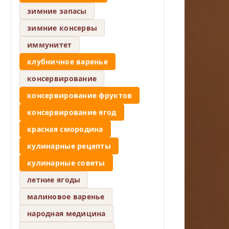
зимние запасы
зимние консервы
иммунитет
клубничное варенье
консервирование
консервирование фруктов
консервирование ягод
красная смородина
кулинарные рецепты
кулинарные советы
летние ягоды
малиновое варенье
народная медицина