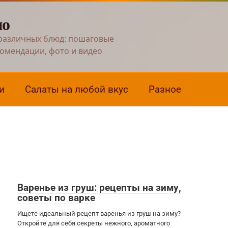
но
различных блюд: пошаговые
комендации, фото и видео
и
Салаты на любой вкус
Разное
Варенье из груш: рецепты на зиму,
советы по варке
Ищете идеальный рецепт варенья из груш на зиму?
Откройте для себя секреты нежного, ароматного