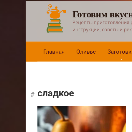
Перейти
Готовим вкус
к
контенту
Рецепты приготовления 
инструкции, советы и ре
Главная
Оливье
Заготовк
сладкое