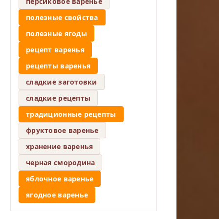
персиковое варенье
полезные свойства
полезные ягоды
рецепт варенья
рецепты варенья
сладкие заготовки
сладкие рецепты
традиционные рецепты
фруктовое варенье
хранение варенья
черная смородина
яблочное варенье
ягодное варенье