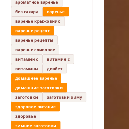
ароматное варенье
без сахара
варенье
варенье крыжовник
варенье рецепт
варенье рецепты
варенье сливовое
витамин c
витамин с
витамины
диабет
домашнее варенье
домашние заготовки
заготовки
заготовки зиму
здоровое питание
здоровье
зимние заготовки