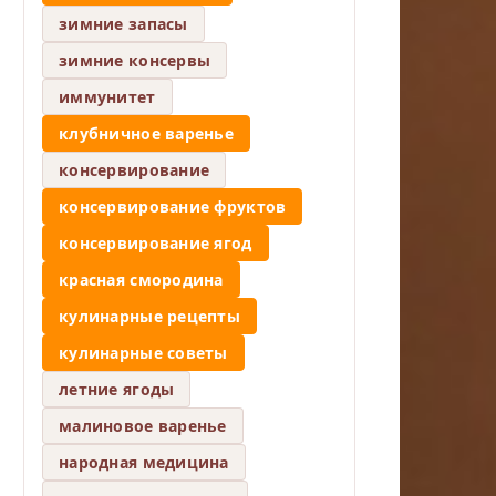
зимние запасы
зимние консервы
иммунитет
клубничное варенье
консервирование
консервирование фруктов
консервирование ягод
красная смородина
кулинарные рецепты
кулинарные советы
летние ягоды
малиновое варенье
народная медицина