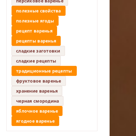
персиковое варенье
полезные свойства
полезные ягоды
рецепт варенья
рецепты варенья
сладкие заготовки
сладкие рецепты
традиционные рецепты
фруктовое варенье
хранение варенья
черная смородина
яблочное варенье
ягодное варенье