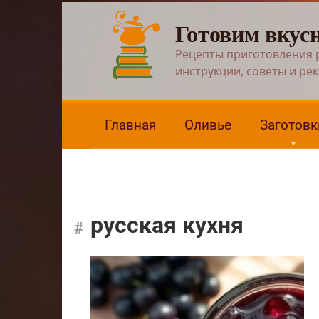
Перейти
Готовим вкус
к
контенту
Рецепты приготовления 
инструкции, советы и ре
Главная
Оливье
Заготовк
русская кухня