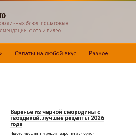
но
различных блюд: пошаговые
комендации, фото и видео
и
Салаты на любой вкус
Разное
Варенье из черной смородины с
гвоздикой: лучшие рецепты 2026
года
Ищете идеальный рецепт варенья из черной