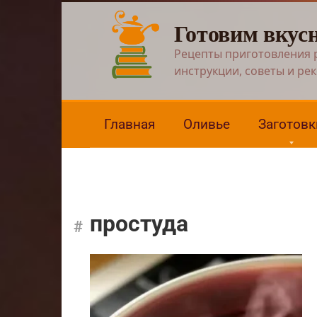
Перейти
Готовим вкус
к
контенту
Рецепты приготовления 
инструкции, советы и ре
Главная
Оливье
Заготовк
простуда