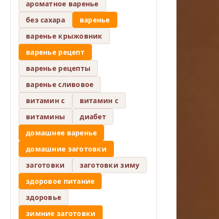
ароматное варенье
без сахара
варенье
варенье крыжовник
варенье рецепт
варенье рецепты
варенье сливовое
витамин c
витамин с
витамины
диабет
домашнее варенье
домашние заготовки
заготовки
заготовки зиму
здоровое питание
здоровье
зимние заготовки