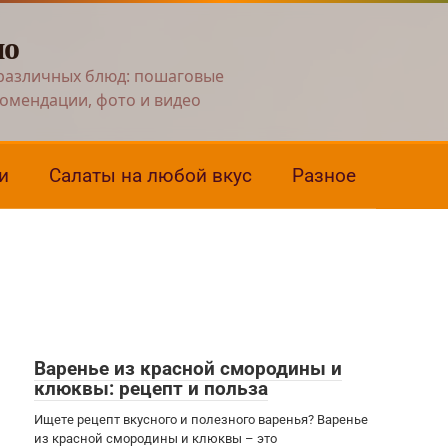
но
различных блюд: пошаговые
комендации, фото и видео
и
Салаты на любой вкус
Разное
Варенье из красной смородины и
клюквы: рецепт и польза
Ищете рецепт вкусного и полезного варенья? Варенье
из красной смородины и клюквы – это