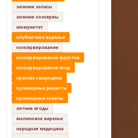
зимние запасы
зимние консервы
иммунитет
клубничное варенье
консервирование
консервирование фруктов
консервирование ягод
красная смородина
кулинарные рецепты
кулинарные советы
летние ягоды
малиновое варенье
народная медицина