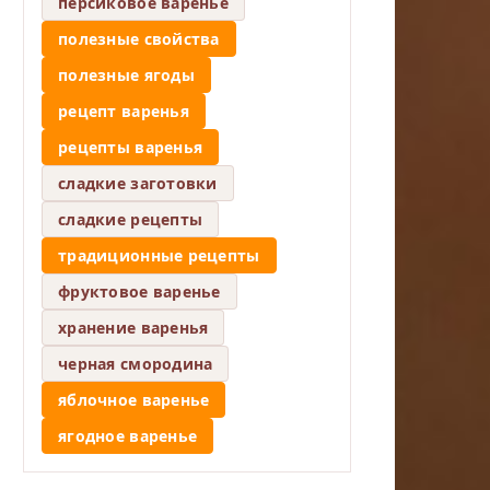
персиковое варенье
полезные свойства
полезные ягоды
рецепт варенья
рецепты варенья
сладкие заготовки
сладкие рецепты
традиционные рецепты
фруктовое варенье
хранение варенья
черная смородина
яблочное варенье
ягодное варенье