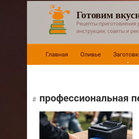
Перейти
Готовим вкус
к
контенту
Рецепты приготовления 
инструкции, советы и ре
Главная
Оливье
Заготовк
профессиональная п