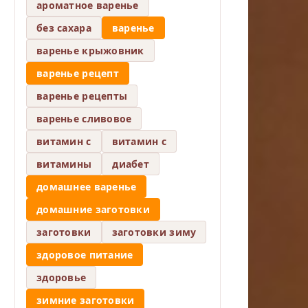
ароматное варенье
без сахара
варенье
варенье крыжовник
варенье рецепт
варенье рецепты
варенье сливовое
витамин c
витамин с
витамины
диабет
домашнее варенье
домашние заготовки
заготовки
заготовки зиму
здоровое питание
здоровье
зимние заготовки