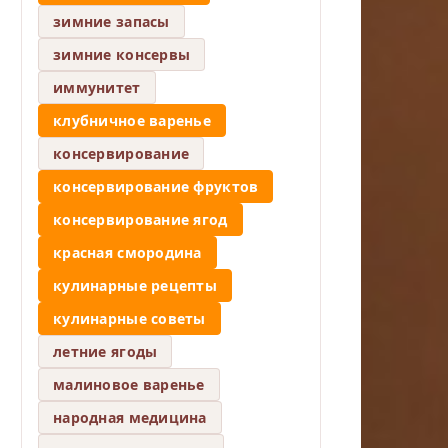
зимние запасы
зимние консервы
иммунитет
клубничное варенье
консервирование
консервирование фруктов
консервирование ягод
красная смородина
кулинарные рецепты
кулинарные советы
летние ягоды
малиновое варенье
народная медицина