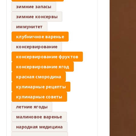
зимние запасы
зимние консервы
иммунитет
клубничное варенье
консервирование
консервирование фруктов
консервирование ягод
красная смородина
кулинарные рецепты
кулинарные советы
летние ягоды
малиновое варенье
народная медицина