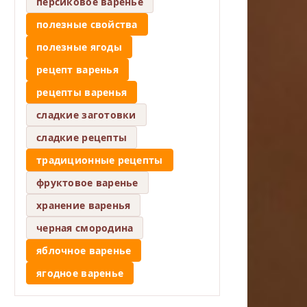
персиковое варенье
полезные свойства
полезные ягоды
рецепт варенья
рецепты варенья
сладкие заготовки
сладкие рецепты
традиционные рецепты
фруктовое варенье
хранение варенья
черная смородина
яблочное варенье
ягодное варенье