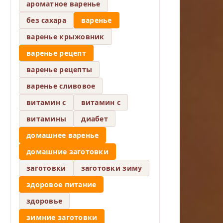
ароматное варенье
без сахара
варенье
варенье крыжовник
варенье рецепт
варенье рецепты
варенье сливовое
витамин c
витамин с
витамины
диабет
домашнее варенье
домашние заготовки
заготовки
заготовки зиму
здоровое питание
здоровье
зимние заготовки