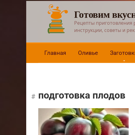
Перейти
Готовим вкус
к
контенту
Рецепты приготовления 
инструкции, советы и ре
Главная
Оливье
Заготовк
подготовка плодов