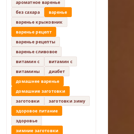
ароматное варенье
без сахара
варенье
варенье крыжовник
варенье рецепт
варенье рецепты
варенье сливовое
витамин c
витамин с
витамины
диабет
домашнее варенье
домашние заготовки
заготовки
заготовки зиму
здоровое питание
здоровье
зимние заготовки