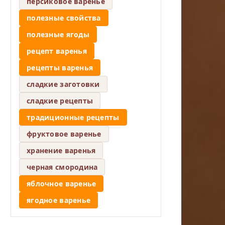
персиковое варенье
полезные свойства
полезные ягоды
рецепт варенья
рецепты варенья
сладкие заготовки
сладкие рецепты
традиционные рецепты
фруктовое варенье
хранение варенья
черная смородина
яблочное варенье
ягодное варенье