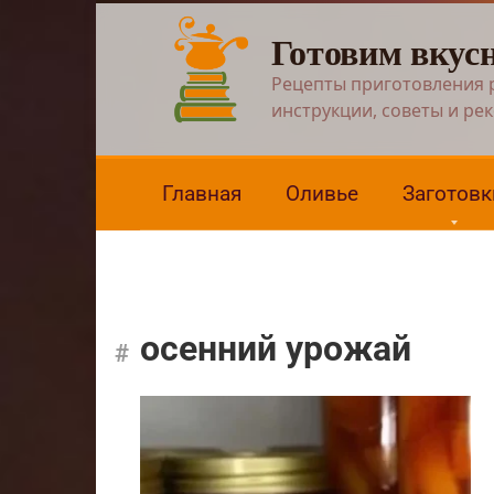
Перейти
Готовим вкус
к
контенту
Рецепты приготовления 
инструкции, советы и ре
Главная
Оливье
Заготовк
осенний урожай