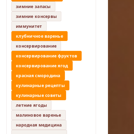
зимние запасы
зимние консервы
иммунитет
клубничное варенье
консервирование
консервирование фруктов
консервирование ягод
красная смородина
кулинарные рецепты
кулинарные советы
летние ягоды
малиновое варенье
народная медицина