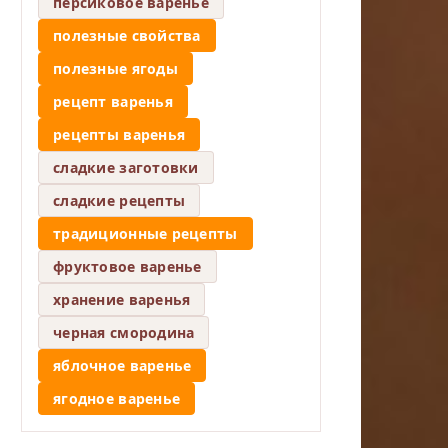
персиковое варенье
полезные свойства
полезные ягоды
рецепт варенья
рецепты варенья
сладкие заготовки
сладкие рецепты
традиционные рецепты
фруктовое варенье
хранение варенья
черная смородина
яблочное варенье
ягодное варенье