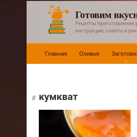
Перейти
Готовим вкус
к
контенту
Рецепты приготовления 
инструкции, советы и ре
Главная
Оливье
Заготовк
кумкват