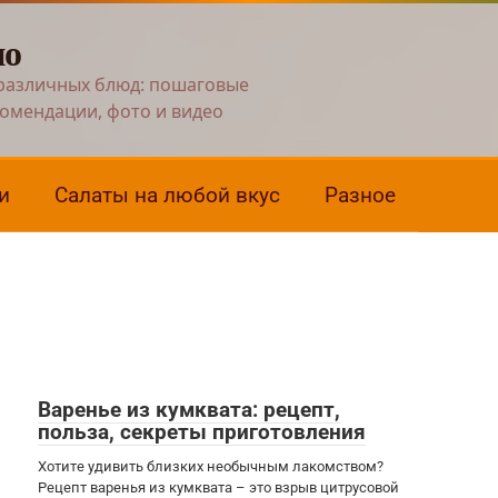
но
различных блюд: пошаговые
комендации, фото и видео
и
Салаты на любой вкус
Разное
Варенье из кумквата: рецепт,
польза, секреты приготовления
Хотите удивить близких необычным лакомством?
Рецепт варенья из кумквата – это взрыв цитрусовой