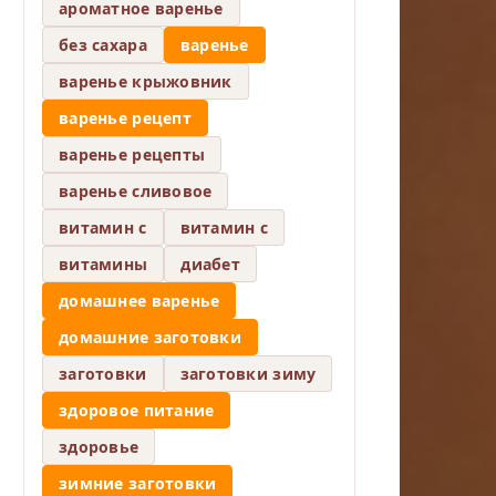
ароматное варенье
без сахара
варенье
варенье крыжовник
варенье рецепт
варенье рецепты
варенье сливовое
витамин c
витамин с
витамины
диабет
домашнее варенье
домашние заготовки
заготовки
заготовки зиму
здоровое питание
здоровье
зимние заготовки