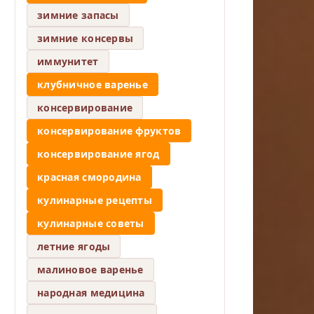
зимние запасы
зимние консервы
иммунитет
клубничное варенье
консервирование
консервирование фруктов
консервирование ягод
красная смородина
кулинарные рецепты
кулинарные советы
летние ягоды
малиновое варенье
народная медицина