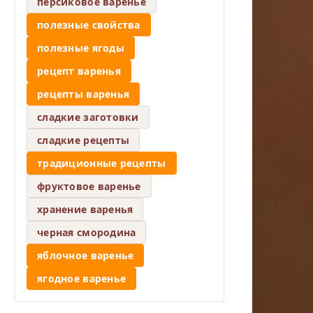
персиковое варенье
полезные свойства
полезные ягоды
рецепт варенья
рецепты варенья
сладкие заготовки
сладкие рецепты
традиционные рецепты
фруктовое варенье
хранение варенья
черная смородина
яблочное варенье
ягодное варенье