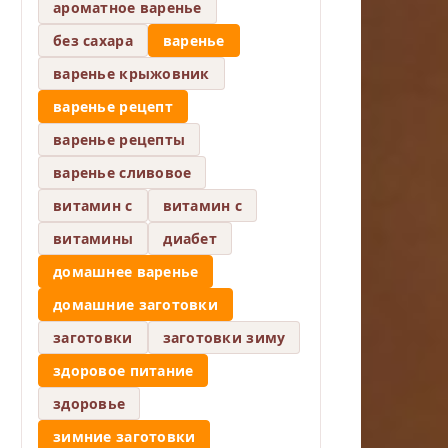
ароматное варенье
без сахара
варенье
варенье крыжовник
варенье рецепт
варенье рецепты
варенье сливовое
витамин c
витамин с
витамины
диабет
домашнее варенье
домашние заготовки
заготовки
заготовки зиму
здоровое питание
здоровье
зимние заготовки