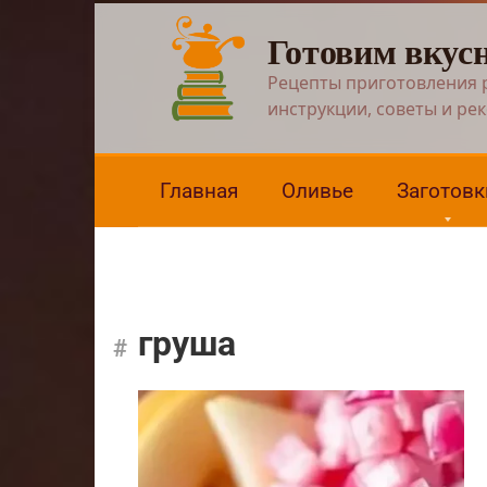
Перейти
Готовим вкус
к
контенту
Рецепты приготовления 
инструкции, советы и ре
Главная
Оливье
Заготовк
груша