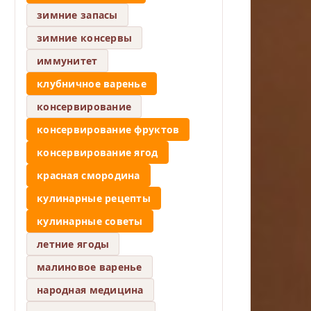
зимние запасы
зимние консервы
иммунитет
клубничное варенье
консервирование
консервирование фруктов
консервирование ягод
красная смородина
кулинарные рецепты
кулинарные советы
летние ягоды
малиновое варенье
народная медицина