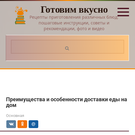
Перейти
Готовим вкусно
к
контенту
Рецепты приготовления различных блюд:
пошаговые инструкции, советы и
рекомендации, фото и видео
Поиск:
Преимущества и особенности доставки еды на
дом
Основная