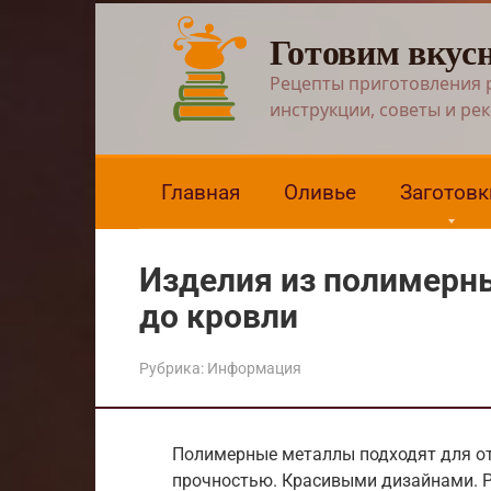
Перейти
Готовим вкус
к
контенту
Рецепты приготовления 
инструкции, советы и ре
Главная
Оливье
Заготовк
Изделия из полимерны
до кровли
Рубрика:
Информация
Полимерные металлы подходят для от
прочностью. Красивыми дизайнами. 