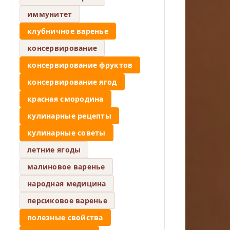
иммунитет
клубничное варенье
консервирование
консервирование фруктов
консервирование ягод
красная смородина
кулинарные рецепты
кулинарные советы
летние ягоды
малиновое варенье
народная медицина
персиковое варенье
полезные свойства