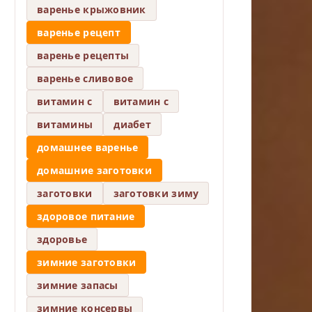
варенье крыжовник
варенье рецепт
варенье рецепты
варенье сливовое
витамин c
витамин с
витамины
диабет
домашнее варенье
домашние заготовки
заготовки
заготовки зиму
здоровое питание
здоровье
зимние заготовки
зимние запасы
зимние консервы