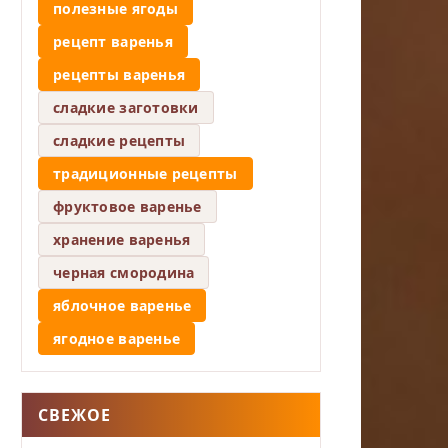
полезные ягоды
рецепт варенья
рецепты варенья
сладкие заготовки
сладкие рецепты
традиционные рецепты
фруктовое варенье
хранение варенья
черная смородина
яблочное варенье
ягодное варенье
СВЕЖОЕ